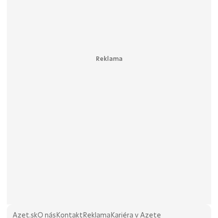
Azet.sk
O nás
Kontakt
Reklama
Kariéra v Azete