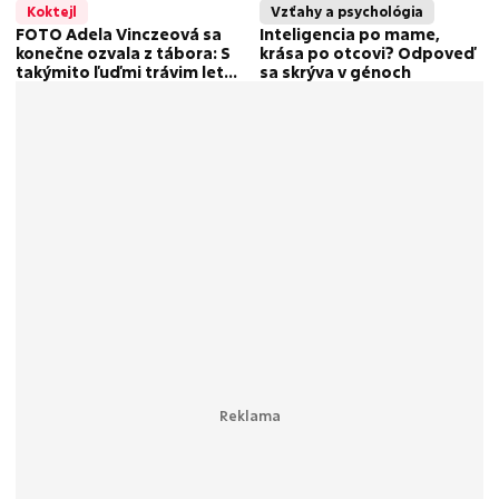
Koktejl
Vzťahy a psychológia
FOTO Adela Vinczeová sa
Inteligencia po mame,
konečne ozvala z tábora: S
krása po otcovi? Odpoveď
takýmito ľuďmi trávim leto!
sa skrýva v génoch
Aha, čo jej spravilo radosť