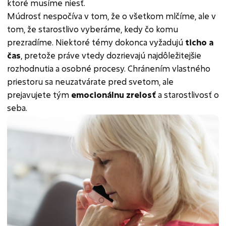
ktoré musíme niesť.
Múdrosť nespočíva v tom, že o všetkom mlčíme, ale v
tom, že starostlivo vyberáme, kedy čo komu
prezradíme. Niektoré témy dokonca vyžadujú
ticho a
čas
, pretože práve vtedy dozrievajú najdôležitejšie
rozhodnutia a osobné procesy. Chránením vlastného
priestoru sa neuzatvárate pred svetom, ale
prejavujete tým
emocionálnu zrelosť
a starostlivosť o
seba.