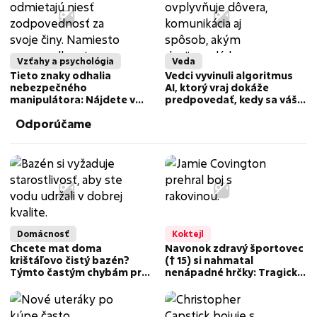
Vzťahy a psychológia
Veda
Tieto znaky odhalia
Vedci vyvinuli algoritmus
nebezpečného
AI, ktorý vraj dokáže
manipulátora: Nájdete v
predpovedať, kedy sa váš
nich niekoho, koho
vzťah rozpadne
Odporúčame
poznáte?
Domácnosť
Koktejl
Chcete mat doma
Navonok zdravý športovec
krištáľovo čistý bazén?
(† 15) si nahmatal
Týmto častým chybám pri
nenápadné hrčky: Tragické
starostlivosti sa radšej
odhalenie prišlo príliš
vyhnite
neskoro