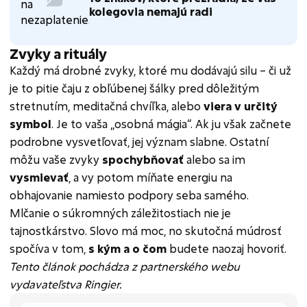
kolegovia nemajú radi
Zvyky a rituály
Každý má drobné zvyky, ktoré mu dodávajú silu – či už
je to pitie čaju z obľúbenej šálky pred dôležitým
stretnutím, meditačná chvíľka, alebo
viera v určitý
symbol
. Je to vaša „osobná mágia“. Ak ju však začnete
podrobne vysvetľovať, jej význam slabne. Ostatní
môžu vaše zvyky
spochybňovať
alebo sa im
vysmievať
, a vy potom míňate energiu na
obhajovanie namiesto podpory seba samého.
Mlčanie o súkromných záležitostiach nie je
tajnostkárstvo. Slovo má moc, no skutočná múdrosť
spočíva v tom,
s kým a o čom
budete naozaj hovoriť.
Tento článok pochádza z partnerského webu
vydavateľstva Ringier.