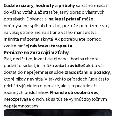
Cudzie názory, hodnoty a príbehy
sa začnú miešať
do vášho vzťahu, až stratíte jasný obraz o vlastných
potrebách. Dokonca aj
najlepší priateľ
môže
neúmyselne spôsobiť rozkol, pretože prirodzene stojí
na vašej strane, nie na strane vášho manželstva.
Intimita má zostať skrytá. Ak potrebujete pomoc,
zvoľte radšej
návštevu terapeuta
.
Peniaze rozvracajú vzťahy
Plat, dedičstvo, investície či dary – hoci sa chcete
podeliť o radosť, iní môžu
začať závidieť
alebo vás
dostať do nepríjemnej situácie
žiadosťami o pôžičky
,
ktoré nikdy nevrátia. V takýchto prípadoch ľudia často
prichádzajú nielen o peniaze, ale aj o priateľov či
rodinných príslušníkov.
Financie sú osobná vec
;
nerozprávajte o nich, ak sa túžite vyhnúť zbytočným
nepríjemnostiam.