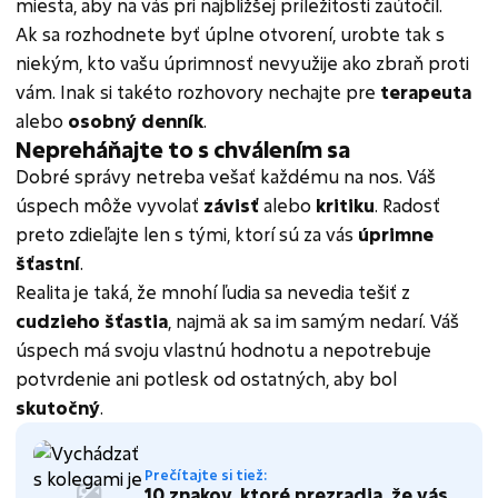
miesta, aby na vás pri najbližšej príležitosti zaútočil.
Ak sa rozhodnete byť úplne otvorení, urobte tak s
niekým, kto vašu úprimnosť nevyužije ako zbraň proti
vám. Inak si takéto rozhovory nechajte pre
terapeuta
alebo
osobný denník
.
Nepreháňajte to s chválením sa
Dobré správy netreba vešať každému na nos. Váš
úspech môže vyvolať
závisť
alebo
kritiku
. Radosť
preto zdieľajte len s tými, ktorí sú za vás
úprimne
šťastní
.
Realita je taká, že mnohí ľudia sa nevedia tešiť z
cudzieho šťastia
, najmä ak sa im samým nedarí. Váš
úspech má svoju vlastnú hodnotu a nepotrebuje
potvrdenie ani potlesk od ostatných, aby bol
skutočný
.
Prečítajte si tiež:
10 znakov, ktoré prezradia, že vás