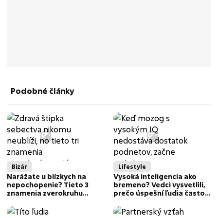
Podobné články
Bizár
Lifestyle
Narážate u blízkych na
Vysoká inteligencia ako
nepochopenie? Tieto 3
bremeno? Vedci vysvetlili,
znamenia zverokruhu
prečo úspešní ľudia často
bojujú s nálepkou
končia v nefunkčných
najväčších sebcov
vzťahoch