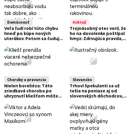
Domácnosť
Koktejl
Veľa ľudí robí túto chybu
Trojnásobný otec veril, že
hneď po kúpe nových
ho na dovolenke poštípal
uterákov. Potom sa čudujú,
hmyz: Zdrvujúca pravda,
že vôbec nesajú vodu
bojuje s krutou diagnózou!
Choroby a prevencia
Slovensko
Nielen borelióza: Táto
Trhoví špekulanti sa už
zriedkavá choroba po
tešia na peniaze aj od
uhryznutí kliešťom môže
slovenských dôchodcov,
byť smrteľná
môžu za to uhlíkové
odpustky