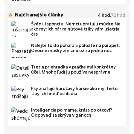
Najčítanejšie články
4
hod.
72
hod.
Švédi, Japonci aj Nemci upratujú múdrejšie
ako my: Ich pár minútové triky vám ušetria
čas
Nalejte to do pohára a položte na parapet.
Ovocné mušky zmiznú už za jednu noc
Tretia priehradka v práčke má konkrétny
účel. Mnoho ľudí ju používa nesprávne
Psy znášajú horúčavy horšie ako my: Tieto
tipy ich hneď ochladia
Inteligencia po mame, krása po otcovi?
Odpoveď sa skrýva v génoch