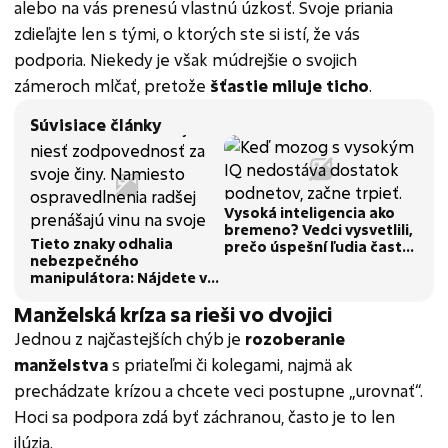
alebo na vás prenesú vlastnú úzkosť. Svoje priania
zdieľajte len s tými, o ktorých ste si istí, že vás
podporia. Niekedy je však múdrejšie o svojich
zámeroch mlčať, pretože
šťastie miluje ticho
.
Súvisiace články
Vysoká inteligencia ako
bremeno? Vedci vysvetlili,
Tieto znaky odhalia
prečo úspešní ľudia často
nebezpečného
končia v nefunkčných
manipulátora: Nájdete v
vzťahoch
nich niekoho, koho
Manželská kríza sa rieši vo dvojici
poznáte?
Jednou z najčastejších chýb je
rozoberanie
manželstva
s priateľmi či kolegami, najmä ak
prechádzate krízou a chcete veci postupne „urovnať“.
Hoci sa podpora zdá byť záchranou, často je to len
ilúzia.