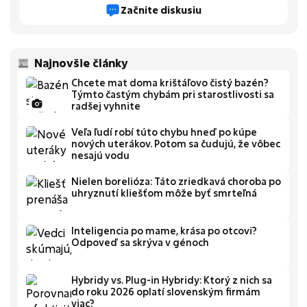
Začnite diskusiu
Najnovšie články
Chcete mat doma krištáľovo čistý bazén?
Týmto častým chybám pri starostlivosti sa
radšej vyhnite
Veľa ľudí robí túto chybu hneď po kúpe
nových uterákov. Potom sa čudujú, že vôbec
nesajú vodu
Nielen borelióza: Táto zriedkavá choroba po
uhryznutí kliešťom môže byť smrteľná
Inteligencia po mame, krása po otcovi?
Odpoveď sa skrýva v génoch
Hybridy vs. Plug-in Hybridy: Ktorý z nich sa
do roku 2026 oplatí slovenským firmám
viac?