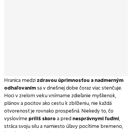
Hranica medzi
zdravou úprimnosťou a nadmerným
odhaľovaním
sa v dnešnej dobe čoraz viac stenčuje.
Hoci v zrelom veku vnímame zdieľanie myšlienok,
plánov a pocitov ako cestu k zblíženiu, nie každá
otvorenosť je rovnako prospešná. Niekedy to, čo
vyslovíme
príliš skoro
a pred
nesprávnymi ľuďmi
,
stráca svoju silu a namiesto úľavy pocítime bremeno,