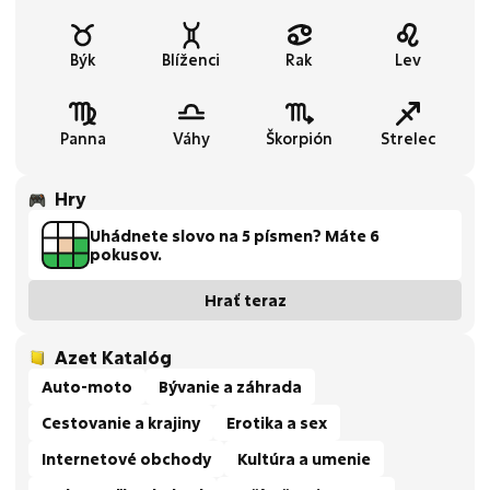
Býk
Blíženci
Rak
Lev
Panna
Váhy
Škorpión
Strelec
Hry
Uhádnete slovo na 5 písmen? Máte 6
pokusov.
Hrať teraz
Azet Katalóg
Auto-moto
Bývanie a záhrada
Cestovanie a krajiny
Erotika a sex
Internetové obchody
Kultúra a umenie