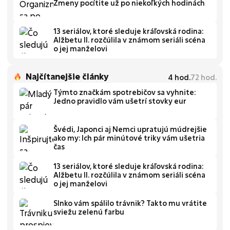
Zmeny pocítite už po niekoľkých hodinách
13 seriálov, ktoré sleduje kráľovská rodina:
Alžbetu II. rozčúlila v známom seriáli scéna
o jej manželovi
Najčítanejšie články
4
hod.
72
hod.
Týmto značkám spotrebičov sa vyhnite:
Jedno pravidlo vám ušetrí stovky eur
Švédi, Japonci aj Nemci upratujú múdrejšie
ako my: Ich pár minútové triky vám ušetria
čas
13 seriálov, ktoré sleduje kráľovská rodina:
Alžbetu II. rozčúlila v známom seriáli scéna
o jej manželovi
Slnko vám spálilo trávnik? Takto mu vrátite
sviežu zelenú farbu