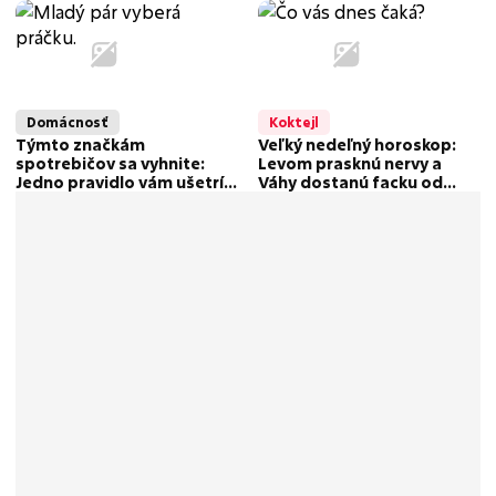
aby sa ručička na váhe
odpustky
nepohla nahor?
Domácnosť
Koktejl
Týmto značkám
Veľký nedeľný horoskop:
spotrebičov sa vyhnite:
Levom prasknú nervy a
Jedno pravidlo vám ušetrí
Váhy dostanú facku od
stovky eur
reality! Komu hrozí
preťaženie?