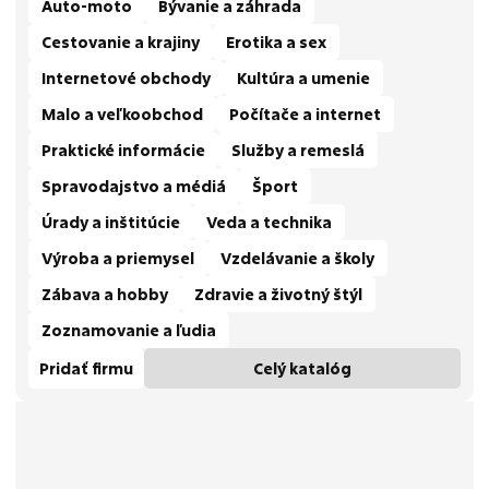
Auto-moto
Bývanie a záhrada
Cestovanie a krajiny
Erotika a sex
Internetové obchody
Kultúra a umenie
Malo a veľkoobchod
Počítače a internet
Praktické informácie
Služby a remeslá
Spravodajstvo a médiá
Šport
Úrady a inštitúcie
Veda a technika
Výroba a priemysel
Vzdelávanie a školy
Zábava a hobby
Zdravie a životný štýl
Zoznamovanie a ľudia
Pridať firmu
Celý katalóg