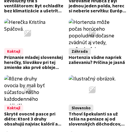
Revolučný trik s
Varovanie Hrubca z Byl
ventilátorom: Byt ochladíte
jednou jeden polda, herec
bez klimatizácie a ušetríte
si neberie servítku: Európa
desiatky eur!
sa rúti do záhuby!
Koktejl
Záhrada
Priznanie mladej slovenskej
Hortenzia vädne napriek
herečky, Slovákov pri tej
zalievaniu? Príčina je jasná
zmienke ako prvé obleje
pot: TOTO nemôže chýbať!
Koktejl
Slovensko
Skryté ovocné pasce pri
Trhoví špekulanti sa už
diéte: Ktoré 3 druhy
tešia na peniaze aj od
obsahujú najviac kalórií a
slovenských dôchodcov,
aké množstvo si dopriať,
môžu za to uhlíkové