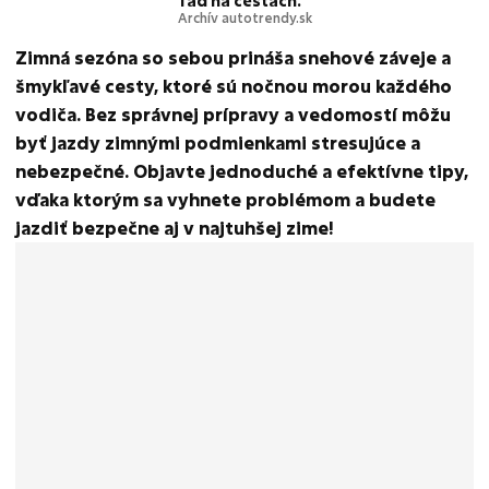
ľad na cestách.
Archív autotrendy.sk
Zimná sezóna so sebou prináša snehové záveje a
šmykľavé cesty, ktoré sú nočnou morou každého
vodiča. Bez správnej prípravy a vedomostí môžu
byť jazdy zimnými podmienkami stresujúce a
nebezpečné. Objavte jednoduché a efektívne tipy,
vďaka ktorým sa vyhnete problémom a budete
jazdiť bezpečne aj v najtuhšej zime!