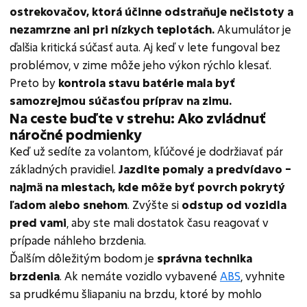
ostrekovačov, ktorá účinne odstraňuje nečistoty a
nezamrzne ani pri nízkych teplotách.
Akumulátor je
ďalšia kritická súčasť auta. Aj keď v lete fungoval bez
problémov, v zime môže jeho výkon rýchlo klesať.
Preto by
kontrola stavu batérie mala byť
samozrejmou súčasťou príprav na zimu.
Na ceste buďte v strehu: Ako zvládnuť
náročné podmienky
Keď už sedíte za volantom, kľúčové je dodržiavať pár
základných pravidiel.
Jazdite pomaly a predvídavo –
najmä na miestach, kde môže byť povrch pokrytý
ľadom alebo snehom
. Zvýšte si
odstup od vozidla
pred vami
, aby ste mali dostatok času reagovať v
prípade náhleho brzdenia.
Ďalším dôležitým bodom je
správna technika
brzdenia
. Ak nemáte vozidlo vybavené
ABS
, vyhnite
sa prudkému šliapaniu na brzdu, ktoré by mohlo