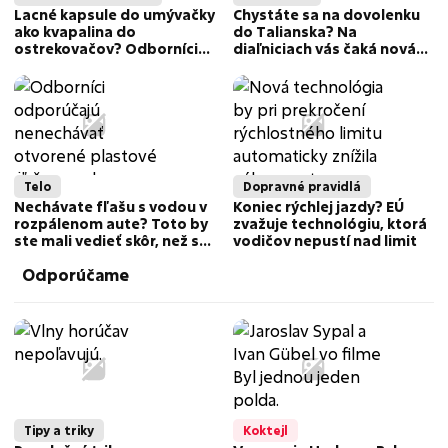
Lacné kapsule do umývačky
Chystáte sa na dovolenku
ako kvapalina do
do Talianska? Na
ostrekovačov? Odborníci
diaľniciach vás čaká nová
varujú pred katastrofou
nočná mora kvôli
bezohľadným vodičom
Telo
Dopravné pravidlá
Nechávate fľašu s vodou v
Koniec rýchlej jazdy? EÚ
rozpálenom aute? Toto by
zvažuje technológiu, ktorá
ste mali vedieť skôr, než sa
vodičov nepustí nad limit
napijete
Odporúčame
Tipy a triky
Koktejl