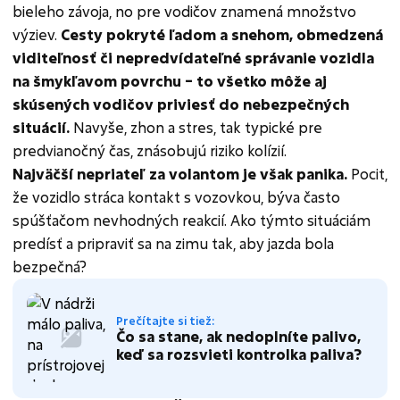
bieleho závoja, no pre vodičov znamená množstvo
výziev.
Cesty pokryté ľadom a snehom, obmedzená
viditeľnosť či nepredvídateľné správanie vozidla
na šmykľavom povrchu – to všetko môže aj
skúsených vodičov priviesť do nebezpečných
situácií.
Navyše, zhon a stres, tak typické pre
predvianočný čas, znásobujú riziko kolízií.
Najväčší nepriateľ za volantom je však panika.
Pocit,
že vozidlo stráca kontakt s vozovkou, býva často
spúšťačom nevhodných reakcií. Ako týmto situáciám
predísť a pripraviť sa na zimu tak, aby jazda bola
bezpečná?
Prečítajte si tiež:
Čo sa stane, ak nedoplníte palivo,
keď sa rozsvieti kontrolka paliva?