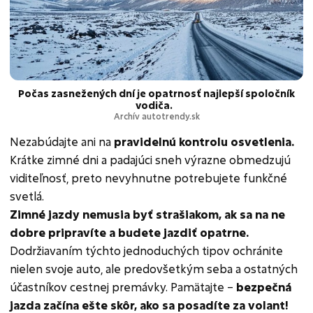
Počas zasnežených dní je opatrnosť najlepší spoločník
vodiča.
Archív autotrendy.sk
Nezabúdajte ani na
pravidelnú kontrolu osvetlenia.
Krátke zimné dni a padajúci sneh výrazne obmedzujú
viditeľnosť, preto nevyhnutne potrebujete funkčné
svetlá.
Zimné jazdy nemusia byť strašiakom, ak sa na ne
dobre pripravíte a budete jazdiť opatrne.
Dodržiavaním týchto jednoduchých tipov ochránite
nielen svoje auto, ale predovšetkým seba a ostatných
účastníkov cestnej premávky. Pamätajte –
bezpečná
jazda začína ešte skôr, ako sa posadíte za volant!