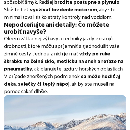
spôsobiť šmyk. Radšej
brzdite postupne a plynulo
.
Skúste tiež
využívať brzdenie motorom
, aby ste
minimalizovali riziko straty kontroly nad vozidlom.
Nepodceňujte ani detaily: Čo môžete
urobiť navyše?
Okrem základnej výbavy a techniky jazdy existujú
drobnosti, ktoré môžu spríjemniť a zjednodušiť vaše
zimné cesty. Jednou z nich je mať
vždy
po ruke
škrabku na čelné sklo, metličku na sneh a reťaze na
pneumatiky
, ak plánujete jazdu v horských oblastiach.
V prípade zhoršených podmienok
sa môže hodiť aj
deka, sviečky či teplý nápoj
, ak by ste museli na
pomoc čakať dlhšie.