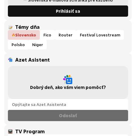
Prihlásiť sa
Témy dňa
Slovensko
Fico
Router
Festival Lovestream
Polsko
Niger
Azet Asistent
Dobrý deň, ako vám viem pomôcť?
Odoslať
TV Program