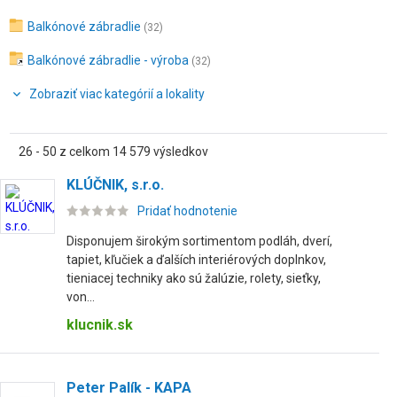
Balkónové zábradlie
(32)
Balkónové zábradlie - výroba
(32)
Zobraziť viac kategórií a lokality
26 - 50 z celkom 14 579 výsledkov
KLÚČNIK, s.r.o.
Pridať hodnotenie
Disponujem širokým sortimentom podláh, dverí,
tapiet, kľučiek a ďalších interiérových doplnkov,
tieniacej techniky ako sú žalúzie, rolety, sieťky,
von...
klucnik.sk
Peter Palík - KAPA