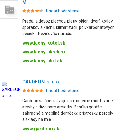
M
Pridať hodnotenie
Predaj a dovoz plechov, pletív, okien, dverí, kotlov,
sporákov a kachlí, klimatizácií. polykarbonátových
dosiek... Požičovňa náradia.
www.lacny-kotol.sk
www.lacny-plech.sk
www.lacny-plot.sk
GARDEON, s. r. o.
Pridať hodnotenie
Gardeon sa špecializuje na moderné montované
stavby s dizajnom omietky. Ponúka garáže,
záhradné a mobilné domčeky, prístrešky, pergoly
a sklady na mie...
www.gardeon.sk