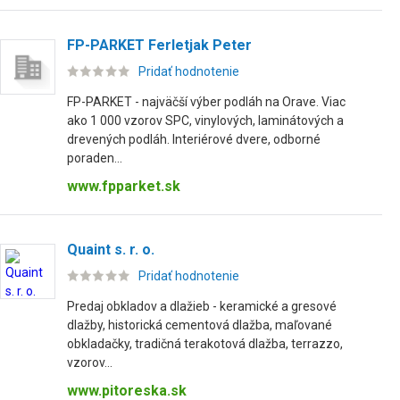
FP-PARKET Ferletjak Peter
Pridať hodnotenie
FP-PARKET - najväčší výber podláh na Orave. Viac
ako 1 000 vzorov SPC, vinylových, laminátových a
drevených podláh. Interiérové dvere, odborné
poraden...
www.fpparket.sk
Quaint s. r. o.
Pridať hodnotenie
Predaj obkladov a dlažieb - keramické a gresové
dlažby, historická cementová dlažba, maľované
obkladačky, tradičná terakotová dlažba, terrazzo,
vzorov...
www.pitoreska.sk