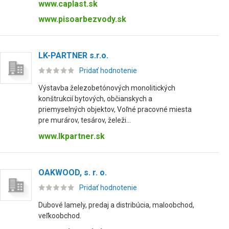
www.caplast.sk
www.pisoarbezvody.sk
LK-PARTNER s.r.o.
Pridať hodnotenie
Výstavba železobetónových monolitických
konštrukcií bytových, občianskych a
priemyselných objektov, Voľné pracovné miesta
pre murárov, tesárov, želeži...
www.lkpartner.sk
OAKWOOD, s. r. o.
Pridať hodnotenie
Dubové lamely, predaj a distribúcia, maloobchod,
veľkoobchod.