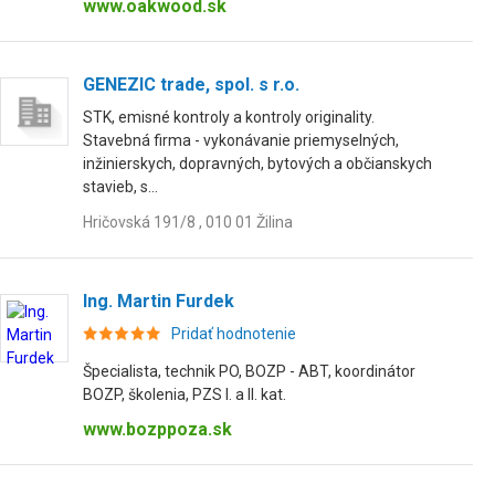
www.oakwood.sk
GENEZIC trade, spol. s r.o.
STK, emisné kontroly a kontroly originality.
Stavebná firma - vykonávanie priemyselných,
inžinierskych, dopravných, bytových a občianskych
stavieb, s...
Hričovská 191/8 , 010 01 Žilina
Ing. Martin Furdek
Pridať hodnotenie
Špecialista, technik PO, BOZP - ABT, koordinátor
BOZP, školenia, PZS I. a II. kat.
www.bozppoza.sk