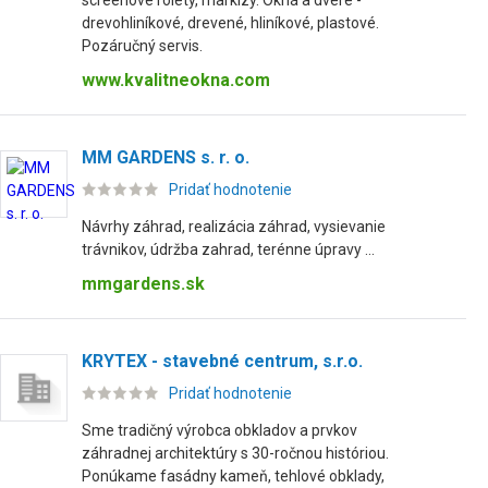
screenove rolety, markízy. Okná a dvere -
drevohliníkové, drevené, hliníkové, plastové.
Pozáručný servis.
www.kvalitneokna.com
MM GARDENS s. r. o.
Pridať hodnotenie
Návrhy záhrad, realizácia záhrad, vysievanie
trávnikov, údržba zahrad, terénne úpravy ...
mmgardens.sk
KRYTEX - stavebné centrum, s.r.o.
Pridať hodnotenie
Sme tradičný výrobca obkladov a prvkov
záhradnej architektúry s 30-ročnou históriou.
Ponúkame fasádny kameň, tehlové obklady,