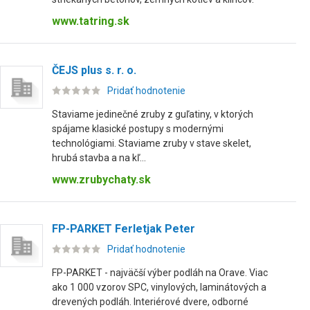
www.tatring.sk
ČEJS plus s. r. o.
Pridať hodnotenie
Staviame jedinečné zruby z guľatiny, v ktorých
spájame klasické postupy s modernými
technológiami. Staviame zruby v stave skelet,
hrubá stavba a na kľ...
www.zrubychaty.sk
FP-PARKET Ferletjak Peter
Pridať hodnotenie
FP-PARKET - najväčší výber podláh na Orave. Viac
ako 1 000 vzorov SPC, vinylových, laminátových a
drevených podláh. Interiérové dvere, odborné