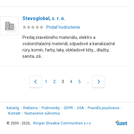
Stavoglobal, s. r. o.
Pridať hodnotenie
Predaj stavebného materiálu, elektro a
vodoinštalačný materiál, odpadové a kanalizačné
rúry, komín, farby, laky, obkladové lišty, , dlažby,
sanita, zá...
1
2
3
4
5
…
Katalóg
|
Reklama
|
Podmienky
|
GDPR
|
DSA
|
Pravidlá používania
|
Kontakt
|
Nastavenie súkromia
© 2000 - 2026,
Ringier Slovakia Communities s.r.o.