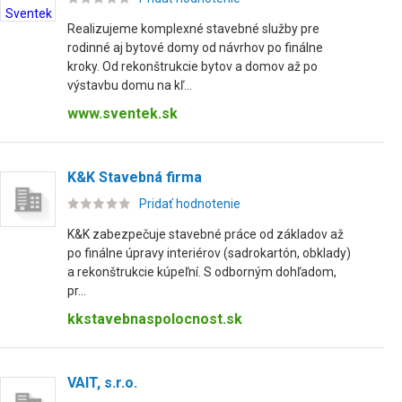
Realizujeme komplexné stavebné služby pre
rodinné aj bytové domy od návrhov po finálne
kroky. Od rekonštrukcie bytov a domov až po
výstavbu domu na kľ...
www.sventek.sk
K&K Stavebná firma
Pridať hodnotenie
K&K zabezpečuje stavebné práce od základov až
po finálne úpravy interiérov (sadrokartón, obklady)
a rekonštrukcie kúpeľní. S odborným dohľadom,
pr...
kkstavebnaspolocnost.sk
VAIT, s.r.o.