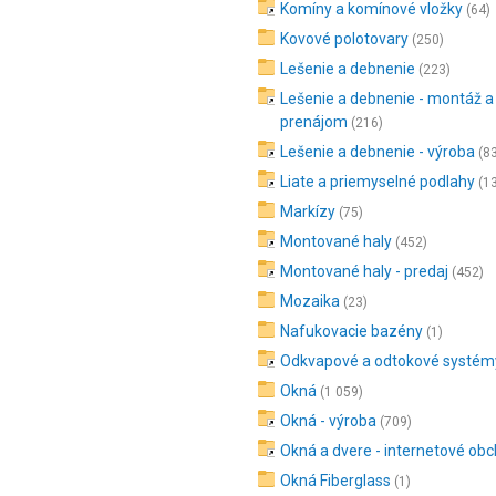
Komíny a komínové vložky
(64)
Kovové polotovary
(250)
Lešenie a debnenie
(223)
Lešenie a debnenie - montáž a
prenájom
(216)
Lešenie a debnenie - výroba
(8
Liate a priemyselné podlahy
(1
Markízy
(75)
Montované haly
(452)
Montované haly - predaj
(452)
Mozaika
(23)
Nafukovacie bazény
(1)
Odkvapové a odtokové systém
Okná
(1 059)
Okná - výroba
(709)
Okná a dvere - internetové ob
Okná Fiberglass
(1)