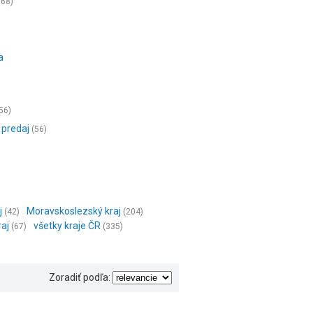
668)
a
56)
 predaj
(56)
j
Moravskoslezský kraj
(42)
(204)
raj
všetky kraje ČR
(67)
(335)
Zoradiť podľa: