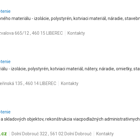
otenie
ného materiálu - izolácie, polystyrén, kotviaci materiál, náradie, staveb
valova 665/12 , 460 15 LIBEREC
Kontakty
otenie
lu - izolácie, polystyrén, kotviaci materiál, nátery, náradie, omietky, s
eřinská 135 , 460 14 LIBEREC
Kontakty
otenie
a skladových objektov, rekonštrukcia viacpodlažných administratívnyc
.cz
Dolní Dobrouč 322 , 561 02 Dolní Dobrouč
Kontakty