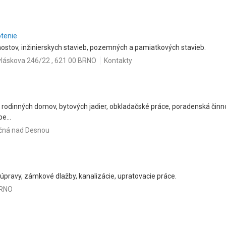
otenie
ostov, inžinierskych stavieb, pozemných a pamiatkových stavieb.
láskova 246/22 , 621 00 BRNO
Kontakty
 rodinných domov, bytových jadier, obkladačské práce, poradenská činno
e...
učná nad Desnou
úpravy, zámkové dlažby, kanalizácie, upratovacie práce.
BRNO