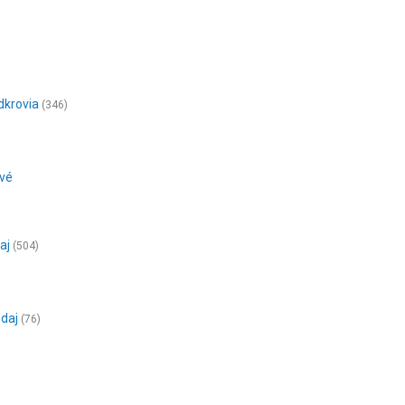
dkrovia
(346)
ové
aj
(504)
edaj
(76)