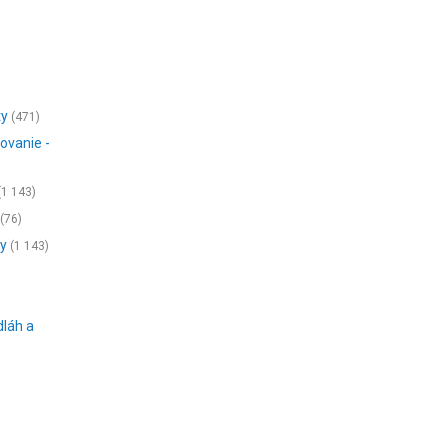
ty
(471)
ovanie -
(1 143)
(76)
ny
(1 143)
dláh a