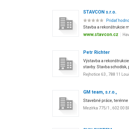
STAVCON s.r.o.
Pridať hodn
Stavba a rekonštrukcie m
www.stavcon.cz
Hav
Petr Richter
Výstavba a rekonštrukcie
stavby. Stavba schodísk, p
Rejhotice 63 , 788 11 Lo
GM team, s.r.o.,
Stavebné práce, terénne 
Mezírka 775/1 , 602 00 