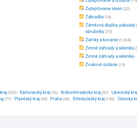
Zatepľovanie a izolácie
(1 
Zatepľovanie okien
(22)
Zábradlia
(76)
Zámková dlažba, palisády 
obrubníky
(73)
Zámky a kovanie
(1 654)
Zimné záhrady a skleníky
(
Zimné záhrady a skleníky -
Zvukové izolácie
(13)
kraj
Karlovarský kraj
Královéhradecký kraj
Liberecký kra
(352)
(25)
(97)
aj
Plzeňský kraj
Praha
Středočeský kraj
Ústecký k
(77)
(43)
(40)
(196)