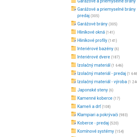
Garážové a priemyselné brány
Garážové a priemyselné brány 
predaj
(305)
Garážové brány
(305)
Hliníkové okná
(141)
Hliníkové profily
(141)
Interiérové bazény
(6)
Interiérové dvere
(187)
Izolačný materiál
(1 646)
Izolačný materiál - predaj
(1 64
Izolačný materiál - výroba
(1 24
Japonské steny
(6)
Kamenné koberce
(17)
Kameň a drť
(108)
Klampiari a pokrývači
(983)
Koberce - predaj
(520)
Komínové systémy
(154)