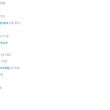
338)
(72)
 práce
(26 931)
e
(713)
etové
a
(4 132)
 763)
 predaj
(4 763)
89)
9)