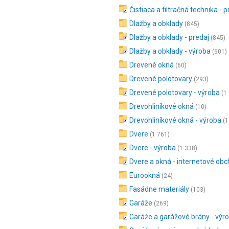
Čistiaca a filtračná technika - p
Dlažby a obklady
(845)
Dlažby a obklady - predaj
(845)
Dlažby a obklady - výroba
(601)
Drevené okná
(60)
Drevené polotovary
(293)
Drevené polotovary - výroba
(1
Drevohliníkové okná
(10)
Drevohliníkové okná - výroba
(1
Dvere
(1 761)
Dvere - výroba
(1 338)
Dvere a okná - internetové ob
Eurookná
(24)
Fasádne materiály
(103)
Garáže
(269)
Garáže a garážové brány - výr