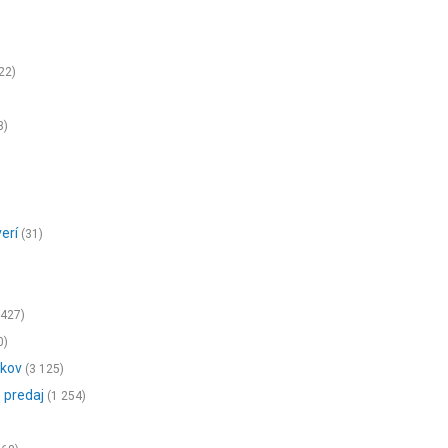
22)
3)
erí
(31)
 427)
0)
vkov
(3 125)
 predaj
(1 254)