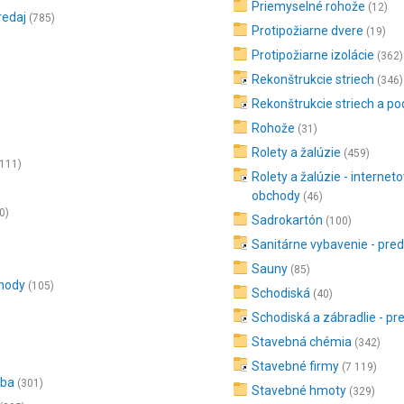
Priemyselné rohože
(12)
redaj
(785)
Protipožiarne dvere
(19)
Protipožiarne izolácie
(362)
Rekonštrukcie striech
(346)
Rekonštrukcie striech a po
Rohože
(31)
Rolety a žalúzie
(459)
 111)
Rolety a žalúzie - internet
obchody
(46)
0)
Sadrokartón
(100)
Sanitárne vybavenie - pred
Sauny
(85)
chody
(105)
Schodiská
(40)
Schodiská a zábradlie - pr
Stavebná chémia
(342)
Stavebné firmy
(7 119)
oba
(301)
Stavebné hmoty
(329)