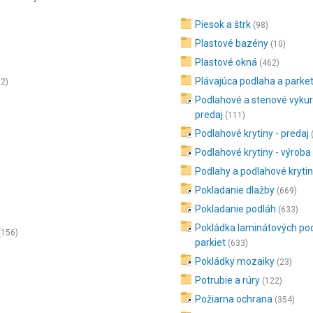
Piesok a štrk
(98)
Plastové bazény
(10)
Plastové okná
(462)
Plávajúca podlaha a parke
32)
Podlahové a stenové vykur
predaj
(111)
Podlahové krytiny - predaj
Podlahové krytiny - výroba
Podlahy a podlahové kryti
Pokladanie dlažby
(669)
Pokladanie podláh
(633)
Pokládka laminátových po
(156)
parkiet
(633)
Pokládky mozaiky
(23)
Potrubie a rúry
(122)
Požiarna ochrana
(354)