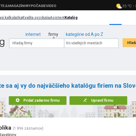
internet
firmy
kategórie od A po Z
te sa aj vy do najväčšieho katalógu firiem na Slo
Pridať zadarmo firmu
Upraviť firmu
blika
(1 896 záznamov)
tavebniny