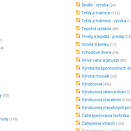
Šindle - výroba
(26)
Tehly a tvárnice
(122)
Tehly a tvárnice - výroba
(1
Tepelné izolácie
(80)
Tmely a lepidlá - predaj
(24
3)
Umelé trávniky
(17)
34)
Vchodové dvere
(54)
Vírivé vane a jacuzzi
(80)
Výroba bezpečnostných dv
Výroba mozaík
(23)
Výrobcovia
(456)
Výrobcovia okien a dverí
(2
y
(70)
Výrobcovia stavebnín
(9 68
Výrobcovia stavebných pr
Zabezpečovacia technika -
chody
(105)
Zateplenie striech
(160)