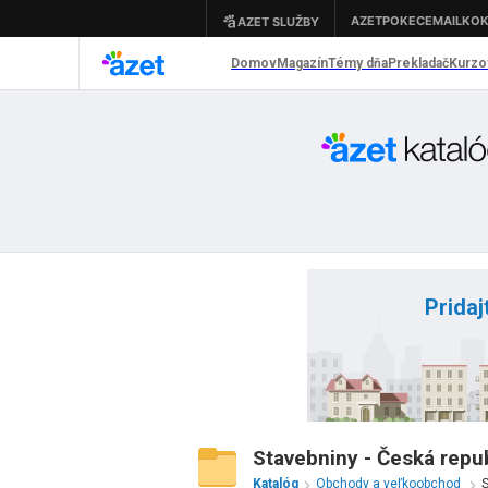
Pridaj
Stavebniny - Česká repu
Katalóg
Obchody a veľkoobchod
S