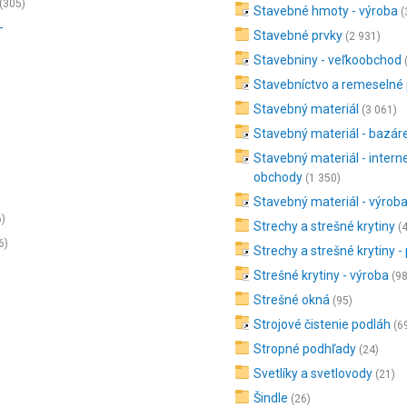
(305)
Stavebné hmoty - výroba
(
-
Stavebné prvky
(2 931)
Stavebniny - veľkoobchod
Stavebníctvo a remeselné
Stavebný materiál
(3 061)
Stavebný materiál - bazár
Stavebný materiál - intern
obchody
(1 350)
Stavebný materiál - výrob
6)
Strechy a strešné krytiny
(4
6)
Strechy a strešné krytiny -
Strešné krytiny - výroba
(9
Strešné okná
(95)
Strojové čistenie podláh
(6
Stropné podhľady
(24)
Svetlíky a svetlovody
(21)
Šindle
(26)