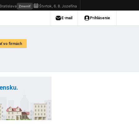
vensku.