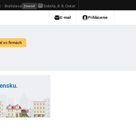
vensku.