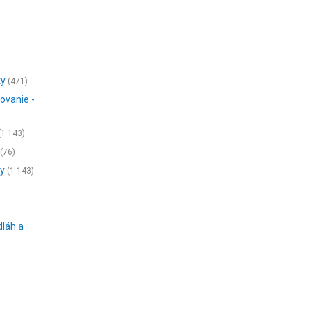
ty
(471)
ovanie -
(1 143)
(76)
ny
(1 143)
dláh a