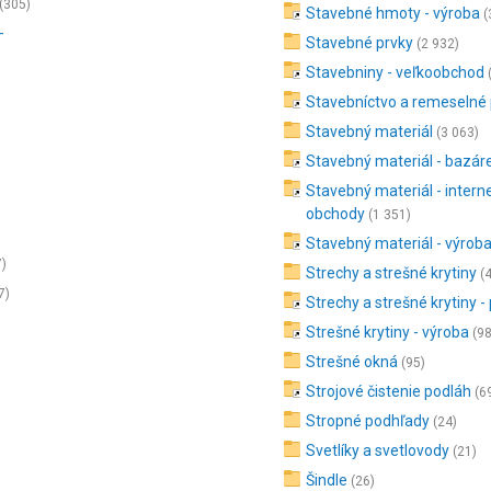
(305)
Stavebné hmoty - výroba
(
-
Stavebné prvky
(2 932)
Stavebniny - veľkoobchod
Stavebníctvo a remeselné
Stavebný materiál
(3 063)
Stavebný materiál - bazár
Stavebný materiál - intern
obchody
(1 351)
Stavebný materiál - výrob
7)
Strechy a strešné krytiny
(4
7)
Strechy a strešné krytiny -
Strešné krytiny - výroba
(9
Strešné okná
(95)
Strojové čistenie podláh
(6
Stropné podhľady
(24)
Svetlíky a svetlovody
(21)
Šindle
(26)