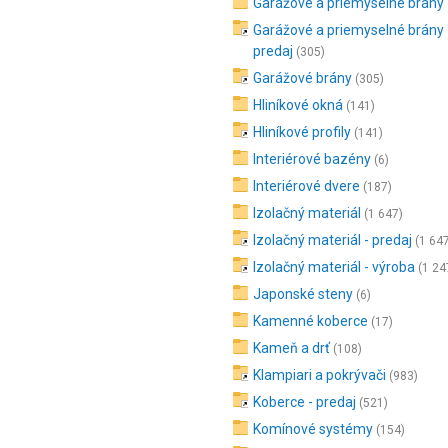
Garážové a priemyselné brány
Garážové a priemyselné brány 
predaj
(305)
Garážové brány
(305)
Hliníkové okná
(141)
Hliníkové profily
(141)
Interiérové bazény
(6)
Interiérové dvere
(187)
Izolačný materiál
(1 647)
Izolačný materiál - predaj
(1 64
Izolačný materiál - výroba
(1 24
Japonské steny
(6)
Kamenné koberce
(17)
Kameň a drť
(108)
Klampiari a pokrývači
(983)
Koberce - predaj
(521)
Komínové systémy
(154)