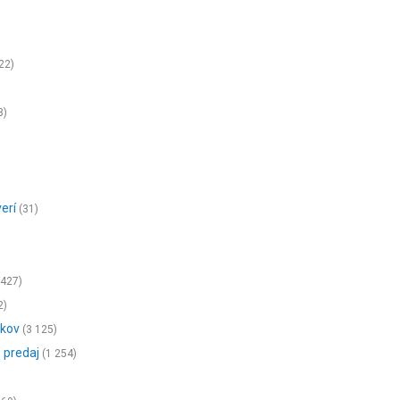
22)
3)
erí
(31)
 427)
2)
vkov
(3 125)
 predaj
(1 254)