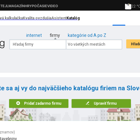
internet
firmy
kategórie od A po Z
te sa aj vy do najväčšieho katalógu firiem na Slo
Pridať zadarmo firmu
Upraviť firmu
áznamov)
tavebniny