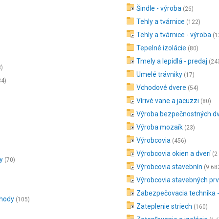
Šindle - výroba
(26)
Tehly a tvárnice
(122)
Tehly a tvárnice - výroba
(1
Tepelné izolácie
(80)
Tmely a lepidlá - predaj
(24
3)
Umelé trávniky
(17)
34)
Vchodové dvere
(54)
Vírivé vane a jacuzzi
(80)
Výroba bezpečnostných dv
Výroba mozaík
(23)
Výrobcovia
(456)
Výrobcovia okien a dverí
(2
y
(70)
Výrobcovia stavebnín
(9 68
Výrobcovia stavebných pr
Zabezpečovacia technika -
chody
(105)
Zateplenie striech
(160)