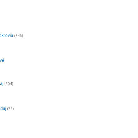
dkrovia
(346)
ové
aj
(504)
edaj
(76)