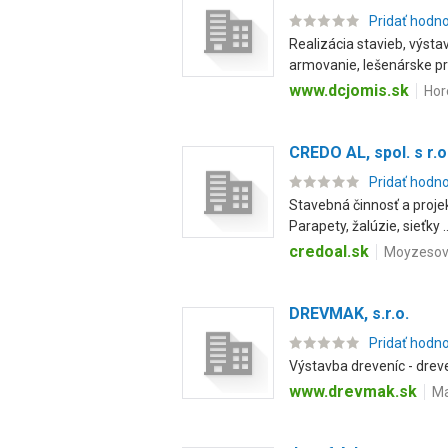
Pridať hodn
Realizácia stavieb, výst
armovanie, lešenárske prá
www.dcjomis.sk
Hor
CREDO AL, spol. s r.o
Pridať hodn
Stavebná činnosť a projek
Parapety, žalúzie, sieťky ..
credoal.sk
Moyzesova
DREVMAK, s.r.o.
Pridať hodn
Výstavba dreveníc - drev
www.drevmak.sk
Ma