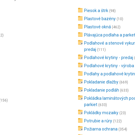
Piesok a štrk
(98)
Plastové bazény
(10)
Plastové okná
(462)
Plávajúca podlaha a parke
32)
Podlahové a stenové vykur
predaj
(111)
Podlahové krytiny - predaj
Podlahové krytiny - výroba
Podlahy a podlahové kryti
Pokladanie dlažby
(669)
Pokladanie podláh
(633)
Pokládka laminátových po
(156)
parkiet
(633)
Pokládky mozaiky
(23)
Potrubie a rúry
(122)
Požiarna ochrana
(354)