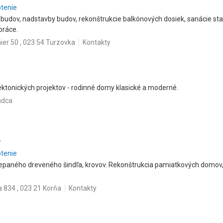
otenie
udov, nadstavby budov, rekonštrukcie balkónových dosiek, sanácie sta
práce.
er 50 , 023 54 Turzovka
Kontakty
tektonických projektov - rodinné domy klasické a moderné.
adca
.
otenie
iepaného dreveného šindľa, krovov. Rekonštrukcia pamiatkových domov
 834 , 023 21 Korňa
Kontakty