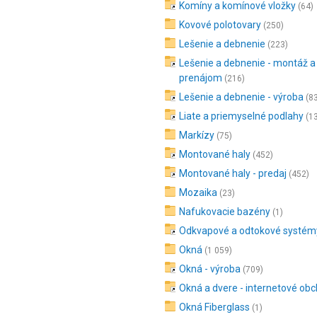
Komíny a komínové vložky
(64)
Kovové polotovary
(250)
Lešenie a debnenie
(223)
Lešenie a debnenie - montáž a
prenájom
(216)
Lešenie a debnenie - výroba
(8
Liate a priemyselné podlahy
(1
Markízy
(75)
Montované haly
(452)
Montované haly - predaj
(452)
Mozaika
(23)
Nafukovacie bazény
(1)
Odkvapové a odtokové systém
Okná
(1 059)
Okná - výroba
(709)
Okná a dvere - internetové ob
Okná Fiberglass
(1)