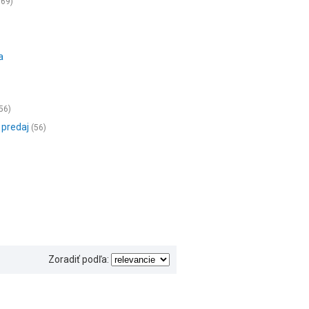
669)
a
56)
 predaj
(56)
Zoradiť podľa: