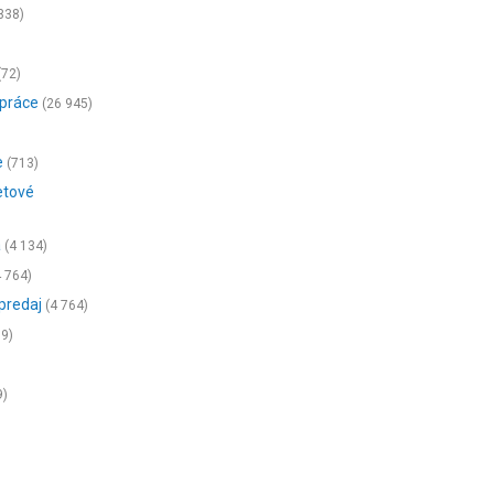
338)
(72)
 práce
(26 945)
e
(713)
etové
a
(4 134)
 764)
 predaj
(4 764)
89)
9)