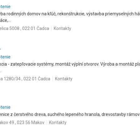
otenie
avba rodinných domov na kľúč, rekonštrukcie, výstavba priemyselných há
ce,...
elica 5008 , 022 01 Čadca
Kontakty
.
otenie
cia - zatepľovacie systémy, montáž výplní otvorov. Výroba a montáž pla
.
 1280/34 , 022 01 Čadca
Kontakty
otenie
enice z čerstvého dreva, suchého lepeného hranola, drevostavby rámovej
kov 49 , 023 56 Makov
Kontakty