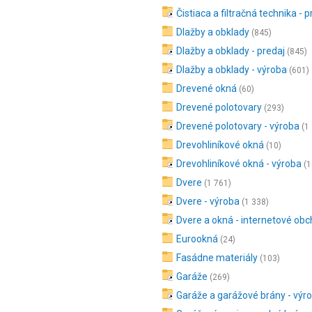
Čistiaca a filtračná technika - p
Dlažby a obklady
(845)
Dlažby a obklady - predaj
(845)
Dlažby a obklady - výroba
(601)
Drevené okná
(60)
Drevené polotovary
(293)
Drevené polotovary - výroba
(1
Drevohliníkové okná
(10)
Drevohliníkové okná - výroba
(1
Dvere
(1 761)
Dvere - výroba
(1 338)
Dvere a okná - internetové ob
Eurookná
(24)
Fasádne materiály
(103)
Garáže
(269)
Garáže a garážové brány - výr