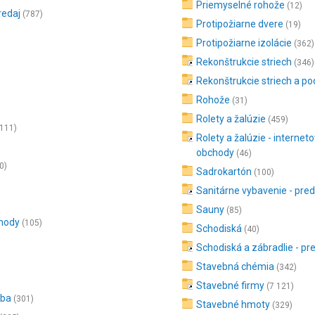
Priemyselné rohože
(12)
redaj
(787)
Protipožiarne dvere
(19)
Protipožiarne izolácie
(362)
Rekonštrukcie striech
(346)
Rekonštrukcie striech a po
Rohože
(31)
Rolety a žalúzie
(459)
 111)
Rolety a žalúzie - internet
obchody
(46)
0)
Sadrokartón
(100)
Sanitárne vybavenie - pred
Sauny
(85)
chody
(105)
Schodiská
(40)
Schodiská a zábradlie - pr
Stavebná chémia
(342)
Stavebné firmy
(7 121)
oba
(301)
Stavebné hmoty
(329)