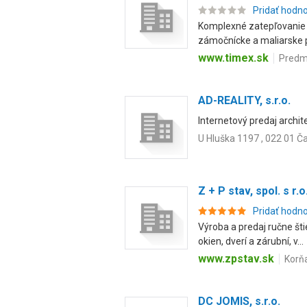
Pridať hodn
Komplexné zatepľovanie b
zámočnícke a maliarske 
www.timex.sk
Predmi
AD-REALITY, s.r.o.
Internetový predaj archi
U Hluška 1197 , 022 01 Č
Z + P stav, spol. s r.o
Pridať hodn
Výroba a predaj ručne št
okien, dverí a zárubní, v...
www.zpstav.sk
Korňa
DC JOMIS, s.r.o.