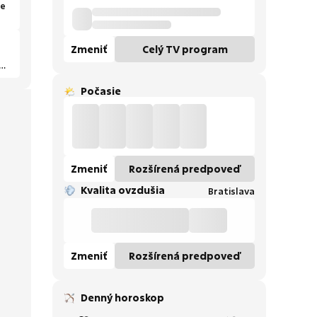
že
Zmeniť
Celý TV program
Počasie
Zmeniť
Rozšírená predpoveď
Kvalita ovzdušia
Bratislava
Zmeniť
Rozšírená predpoveď
Denný horoskop