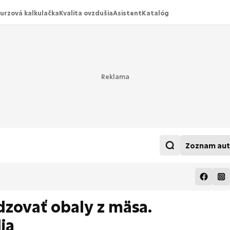
urzová kalkulačka
Kvalita ovzdušia
Asistent
Katalóg
Zoznam aut
zovať obaly z mäsa.
lia