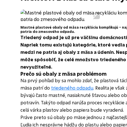
Mastné plastové obaly od mäsa recykláciu komplikujú – naj
patria do zmesového odpadu.
Triedený odpad je už pre väčšinu domácnost
Napriek tomu existujú kategórie, ktoré vedia 
medzi ne patria aj obaly z mäsa a údenín. Ne
môže spôsobiť, že celé množstvo triedeného
nevyužiteľné.
Prečo sú obaly z mäsa problémom
Na prvý pohľad by sa mohlo zdať, že plastová táck
mäsa patrí do
triedeného odpadu
. Realita je však
bývajú často mastné, nasiaknuté šťavou alebo o
potravín. Takýto odpad narúša proces recyklácie 
celá várka plastov alebo papiera bude vyradená.
Práve preto sú obaly po mäse jednou z najčastejší
Ľudia ich nesprávne hádžu do plastu alebo papiera