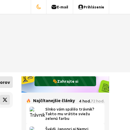
E-mail
Prihlásenie
Zahrajte si
orov
Najčítanejšie články
4
hod.
72
hod.
Slnko vám spálilo trávnik?
Takto mu vrátite sviežu
zelenú farbu
Švédi, Japonci aj Nemci