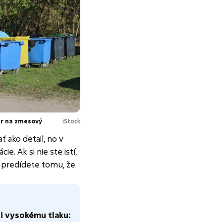
ner na zmesový
iStock
 ako detail, no v
e. Ak si nie ste istí,
 predídete tomu, že
i vysokému tlaku: