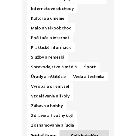
Internetové obchody
Kultúra a umenie
Malo a veľkoobchod
Počítače a internet
Praktické informácie
Služby a remeslá
Spravodajstvo a médiá
Šport
Úrady a inštitúcie
Veda a technika
Výroba a priemysel
Vzdelávanie a školy
Zábava a hobby
Zdravie a životný štýl
Zoznamovanie a ľudia
Pridať firmu
Celý katalóg