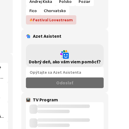
Andrej Kiska
Polsko
Poziar
Fico
Chorvatsko
Festival Lovestream
Azet Asistent
Dobrý deň, ako vám viem pomôcť?
?
en
Odoslať
TV Program
ú