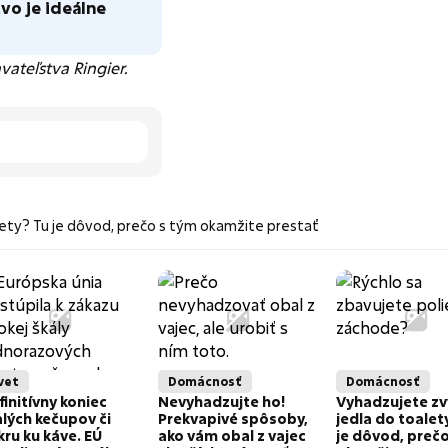
vo je ideálne
ateľstva Ringier.
ety? Tu je dôvod, prečo s tým okamžite prestať
vet
Domácnosť
Domácnosť
finitívny koniec
Nevyhadzujte ho!
Vyhadzujete zv
lých kečupov či
Prekvapivé spôsoby,
jedla do toalet
kru ku káve. EÚ
ako vám obal z vajec
je dôvod, preč