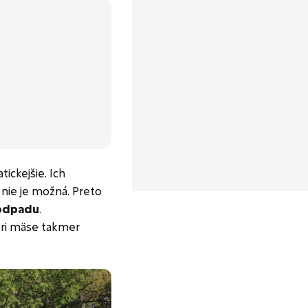
ickejšie. Ich
 nie je možná. Preto
odpadu
.
pri mäse takmer