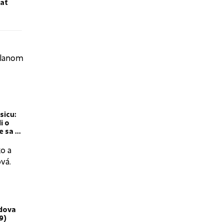
ať
sicu:
i o
e sa s
a
Vdova
9)