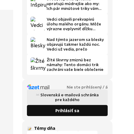
upratujú múdrejšie ako my:
Ich pár minútové triky vám
ušetria čas
Vedci objavili prekvapivú
úlohu malého orgánu. Môže
výrazne ovplyvniť dĺžku
života
Nad týmto jazerom sa blesky
objavujú takmer každú noc.
Vedci už vedia, prečo
Žlté škvrny zmiznú bez
námahy: Tento domáci trik
zachráni vaše biele oblečenie
Nie ste prihlásený / á
Slovenská e-mailová schránka
pre každého
Prihlásiť sa
Témy dňa