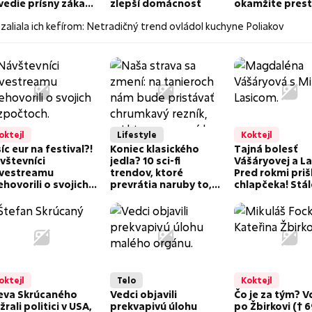
vedie prísny zákaz,
zlepší domácnosť
okamžite prest
to v reštauráciách
 zaliala ich kefírom: Netradičný trend ovládol kuchyne Poliakov
 nedostanete
oktejl
Lifestyle
Koktejl
íc eur na festival?!
Koniec klasického
Tajná bolesť
vštevníci
jedla? 10 sci-fi
Vášáryovej a La
vestreamu
trendov, ktoré
Pred rokmi prišl
ehovorili o svojich
prevrátia naruby to,
chlapčeka! Stál
zpočtoch: Koľko sa
čo si dávame na
tým nedokázal
ie...
tanier
vyrovnať
oktejl
Telo
Koktejl
eva Skrúcaného
Vedci objavili
Čo je za tým? 
rali politici v USA,
prekvapivú úlohu
po Žbirkovi († 6