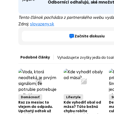
Odborníci odhaľujú, aké množst
Tento článok pochádza z partnerského webu vydav
Zdroj:
slovazeny
.sk
Začnite diskusiu
Podobné články
Vyhadzujete zvyšky jedla do toal
Domácnosť
Lifestyle
S
Raz za mesiac to
Kde vyhodiť obal od
De
vlejem do odpadu.
mäsa? Túto bežnú
ma
Upchatý odtok už
chybu robíte
cu