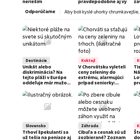
neriešim
pravdepodobne aj vy
za
to
Odporúčame
Aby boli kyslé uhorky chrumkavejšie,
už
Destinácie
Koktejl
K
Unikát alebo
V Chorvátsku vyleteli
Tis
diskriminácia? Na
ceny zeleniny do
Ná
tejto pláži v Európe
extrému, alarmujúci
Lo
oddeľuje múr mužov
prípad seniorky:
pr
od žien už 120 rokov
Dôchodok 503 €,
ro
kilogram stál...
min
Šialené!
Slovensko
Záhrada
K
Trhoví špekulanti sa
Cibuľa a cesnak sú už
Št
už tešia na peniaze aj
zozbierané? Zoznam
dož