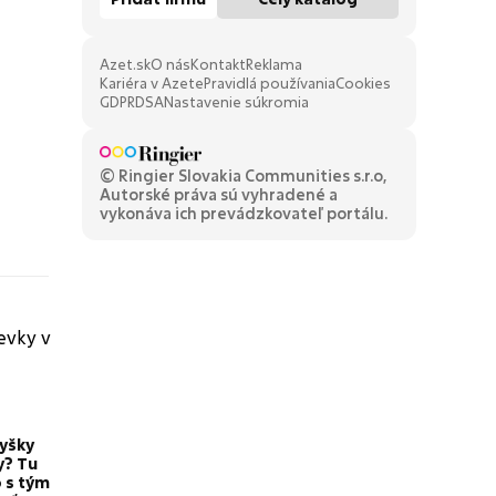
Azet.sk
O nás
Kontakt
Reklama
Kariéra v Azete
Pravidlá používania
Cookies
GDPR
DSA
Nastavenie súkromia
© Ringier Slovakia Communities s.r.o,
Autorské práva sú vyhradené a
vykonáva ich prevádzkovateľ portálu.
yšky
y? Tu
o s tým