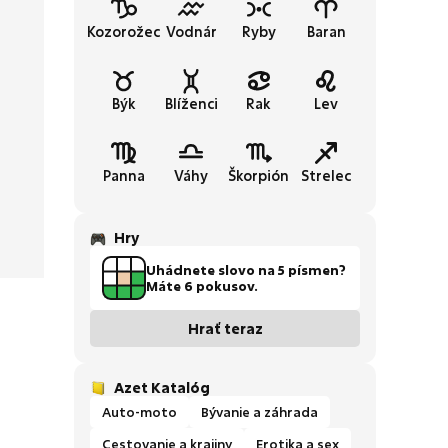
Kozorožec
Vodnár
Ryby
Baran
Býk
Blíženci
Rak
Lev
Panna
Váhy
Škorpión
Strelec
Hry
Uhádnete slovo na 5 písmen?
Máte 6 pokusov.
Hrať teraz
Azet Katalóg
Auto-moto
Bývanie a záhrada
Cestovanie a krajiny
Erotika a sex