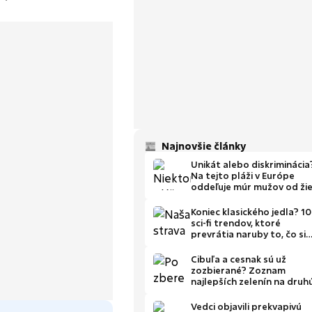
Najnovšie články
Unikát alebo diskriminácia
Na tejto pláži v Európe
oddeľuje múr mužov od ži
už 120 rokov
Koniec klasického jedla? 10
sci-fi trendov, ktoré
prevrátia naruby to, čo si
dávame na tanier
Cibuľa a cesnak sú už
zozbierané? Zoznam
najlepších zelenín na druh
úrodu
Vedci objavili prekvapivú