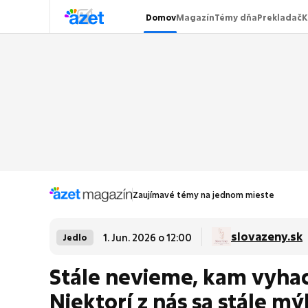
Domov
Magazín
Témy dňa
Prekladač
K
Zaujímavé témy na jednom mieste
slovazeny.sk
1. Jun. 2026 o 12:00
Jedlo
Stále nevieme, kam vyhad
Niektorí z nás sa stále mý