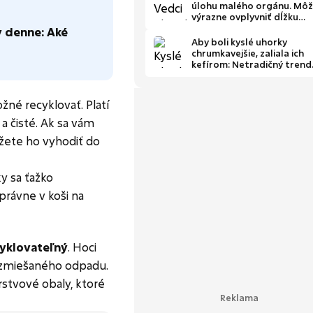
úlohu malého orgánu. Mô
výrazne ovplyvniť dĺžku
života
y denne: Aké
Aby boli kyslé uhorky
chrumkavejšie, zaliala ich
kefírom: Netradičný trend
ovládol kuchyne Poliakov
žné recyklovať. Platí
a čisté. Ak sa vám
žete ho vyhodiť do
y sa ťažko
právne v koši na
yklovateľný
. Hoci
do zmiešaného odpadu.
rstvové obaly, ktoré