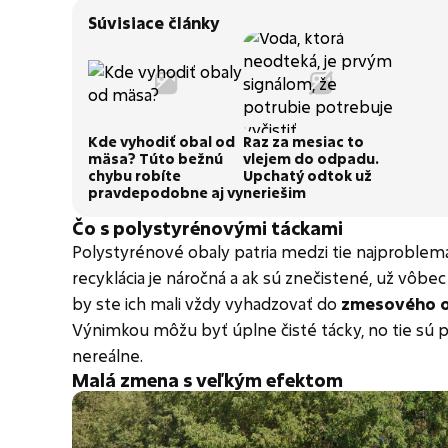
Súvisiace články
Kde vyhodiť obal od
Raz za mesiac to
mäsa? Túto bežnú
vlejem do odpadu.
chybu robíte
Upchatý odtok už
pravdepodobne aj vy
neriešim
Čo s polystyrénovými táckami
Polystyrénové obaly patria medzi tie najproblemat
recyklácia je náročná a ak sú znečistené, už vôbec
by ste ich mali vždy vyhadzovať do
zmesového 
Výnimkou môžu byť úplne čisté tácky, no tie sú 
nereálne.
Malá zmena s veľkým efektom