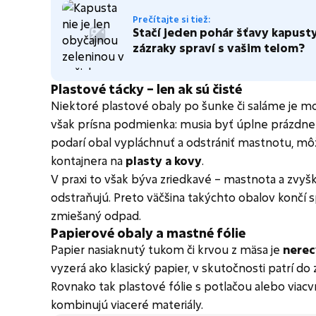
Prečítajte si tiež:
Stačí jeden pohár šťavy kapust
zázraky spraví s vašim telom?
Plastové tácky – len ak sú čisté
Niektoré plastové obaly po šunke či saláme je mo
však prísna podmienka: musia byť úplne prázdne 
podarí obal vypláchnuť a odstrániť mastnotu, mô
kontajnera na
plasty a kovy
.
V praxi to však býva zriedkavé – mastnota a zvyšk
odstraňujú. Preto väčšina takýchto obalov končí s
zmiešaný odpad.
Papierové obaly a mastné fólie
Papier nasiaknutý tukom či krvou z mäsa je
nerec
vyzerá ako klasický papier, v skutočnosti patrí 
Rovnako tak plastové fólie s potlačou alebo viacv
kombinujú viaceré materiály.