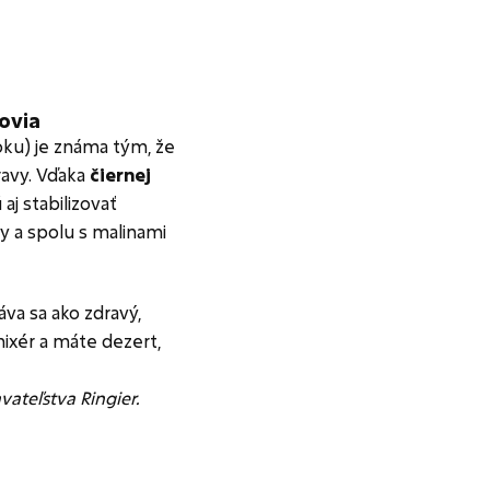
covia
Toku) je známa tým, že
ravy. Vďaka
čiernej
aj stabilizovať
ty a spolu s malinami
áva sa ako zdravý,
mixér a máte dezert,
ateľstva Ringier.