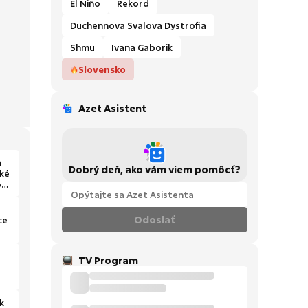
El Niño
Rekord
Duchennova Svalova Dystrofia
Shmu
Ivana Gaborik
Slovensko
Azet Asistent
a
Dobrý deň, ako vám viem pomôcť?
aké
obí
Odoslať
ce
TV Program
k