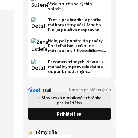
Vaše brucho sa rýchlo
sploští
Tretia priehradka v práčke
má konkrétny účel. Mnoho
ľudí ju používa nesprávne
Nalej pol pohára do práčky.
Posteľná bielizeň bude
mäkká ako v 5-hviezdičkovom
hoteli
Fenomén mladých: Návrat k
manuálnym prevodovkám a
odpor k moderným
digitálnym autám
Nie ste prihlásený / á
Slovenská e-mailová schránka
pre každého
Prihlásiť sa
Témy dňa