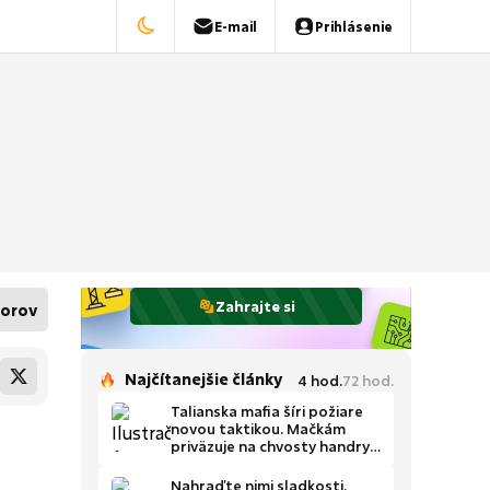
E-mail
Prihlásenie
Zahrajte si
orov
Najčítanejšie články
4
hod.
72
hod.
Talianska mafia šíri požiare
novou taktikou. Mačkám
priväzuje na chvosty handry
napustené horľavinou –
opisuje hrôzy veliteľ hasičov
Nahraďte nimi sladkosti.