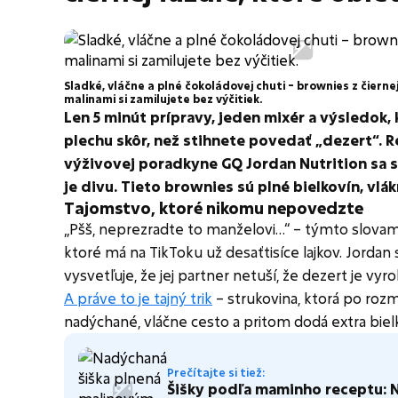
Sladké, vláčne a plné čokoládovej chuti – brownies z čiernej
malinami si zamilujete bez výčitiek.
Len 5 minút prípravy, jeden mixér a výsledok,
plechu skôr, než stihnete povedať „dezert“. R
výživovej poradkyne GQ Jordan Nutrition sa st
je divu. Tieto brownies sú plné bielkovín, vlák
Tajomstvo, ktoré nikomu nepovedzte
„Pšš, neprezradte to manželovi…“ – týmto slovami
ktoré má na TikToku už desaťtisíce lajkov. Jord
vysvetľuje, že jej partner netuší, že dezert je vyro
A práve to je tajný trik
– strukovina, ktorá po rozm
nadýchané, vláčne cesto a pritom dodá extra biel
Prečítajte si tiež:
Šišky podľa maminho receptu: 