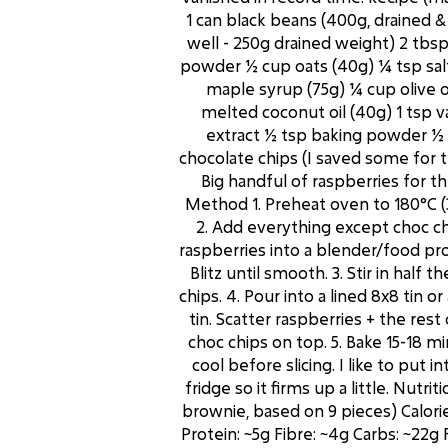
1 can black beans (400g, drained &
well - 250g drained weight) 2 tbs
powder ½ cup oats (40g) ¼ tsp sal
maple syrup (75g) ¼ cup olive oi
melted coconut oil (40g) 1 tsp va
extract ½ tsp baking powder ½
chocolate chips (I saved some for 
Big handful of raspberries for th
Method 1. Preheat oven to 180°C (
2. Add everything except choc ch
raspberries into a blender/food pr
Blitz until smooth. 3. Stir in half t
chips. 4. Pour into a lined 8x8 tin or
tin. Scatter raspberries + the rest
choc chips on top. 5. Bake 15-18 mi
cool before slicing. I like to put i
fridge so it firms up a little. Nutrit
brownie, based on 9 pieces) Calorie
Protein: ~5g Fibre: ~4g Carbs: ~22g 