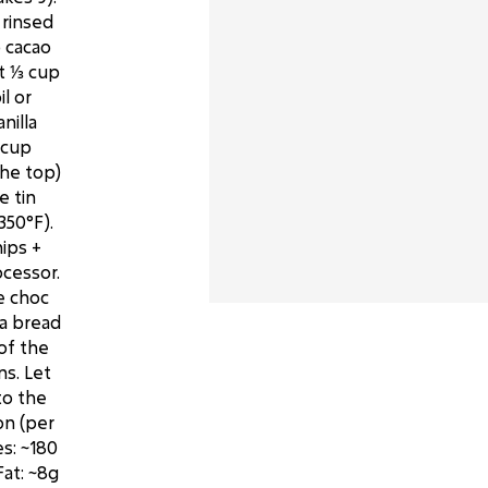
 rinsed
p cacao
t ⅓ cup
l or
nilla
 cup
the top)
e tin
350°F).
ips +
ocessor.
he choc
 a bread
 of the
ns. Let
nto the
ion (per
s: ~180
Fat: ~8g