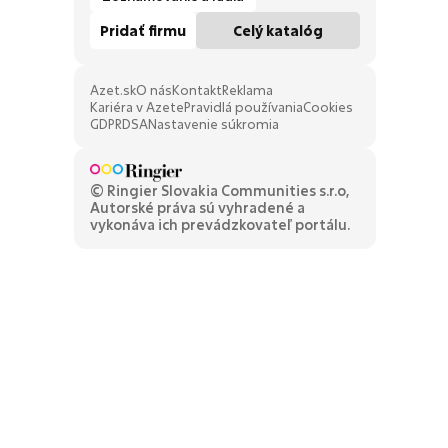
Pridať firmu
Celý katalóg
Azet.sk
O nás
Kontakt
Reklama
Kariéra v Azete
Pravidlá používania
Cookies
GDPR
DSA
Nastavenie súkromia
© Ringier Slovakia Communities s.r.o,
Autorské práva sú vyhradené a
vykonáva ich prevádzkovateľ portálu.