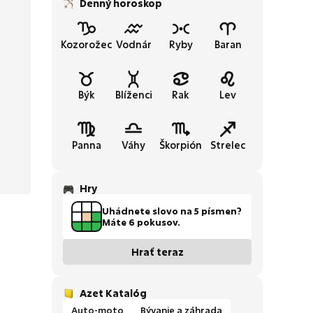
Denný horoskop
Kozorožec
Vodnár
Ryby
Baran
Býk
Blíženci
Rak
Lev
Panna
Váhy
Škorpión
Strelec
Hry
Uhádnete slovo na 5 písmen?
Máte 6 pokusov.
Hrať teraz
Azet Katalóg
Auto-moto
Bývanie a záhrada