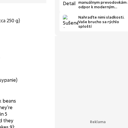
manuálnym prevodovkám 
odpor k moderným
digitálnym autám
Nahraďte nimi sladkosti.
cca 250 g)
Vaše brucho sa rýchlo
sploští
)
sypanie)
ck beans
hey're
in 5
nd they
kes 9):