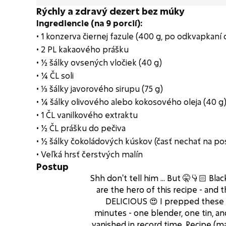
Rýchly a zdravý dezert bez múky
Ingrediencie (na 9 porcií):
• 1 konzerva čiernej fazule (400 g, po odkvapkaní 
• 2 PL kakaového prášku
• ½ šálky ovsených vločiek (40 g)
• ¼ ČL soli
• ⅓ šálky javorového sirupu (75 g)
• ¼ šálky olivového alebo kokosového oleja (40 g
• 1 ČL vanilkového extraktu
• ½ ČL prášku do pečiva
• ½ šálky čokoládových kúskov (časť nechať na po
• Veľká hrsť čerstvých malín
Postup
Shh don't tell him ... But 🤫👇🏻 Bla
are the hero of this recipe - and t
DELICIOUS 😍 I prepped these 
minutes - one blender, one tin, a
vanished in record time. Recipe (ma