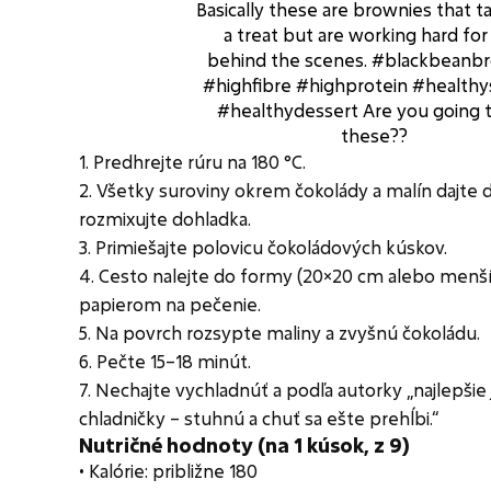
Basically these are brownies that ta
a treat but are working hard for
behind the scenes. #blackbeanb
#highfibre #highprotein #healthy
#healthydessert Are you going t
these??
1. Predhrejte rúru na 180 °C.
2. Všetky suroviny okrem čokolády a malín dajte 
rozmixujte dohladka.
3. Primiešajte polovicu čokoládových kúskov.
4. Cesto nalejte do formy (20×20 cm alebo menší
papierom na pečenie.
5. Na povrch rozsypte maliny a zvyšnú čokoládu.
6. Pečte 15–18 minút.
7. Nechajte vychladnúť a podľa autorky „najlepšie j
chladničky – stuhnú a chuť sa ešte prehĺbi.“
Nutričné hodnoty (na 1 kúsok, z 9)
• Kalórie: približne 180