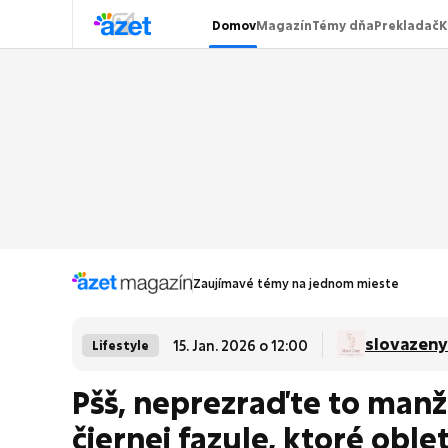
Domov
Magazín
Témy dňa
Prekladač
K
Zaujímavé témy na jednom mieste
slovazeny
15. Jan. 2026 o 12:00
Lifestyle
Pšš, neprezraďte to manže
čiernej fazule, ktoré oble