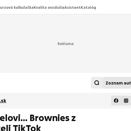
urzová kalkulačka
Kvalita ovzdušia
Asistent
Katalóg
Zoznam aut
.sk
lovi... Brownies z
teli TikTok