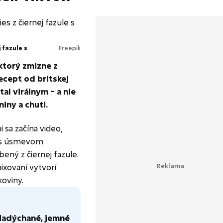
 fazule s
Freepik
 ktorý zmizne z
ecept od britskej
al virálnym – a nie
niny a chuti.
 sa začína video,
an s úsmevom
bený z čiernej fazule.
ixovaní vytvorí
koviny.
Nadýchané, jemné