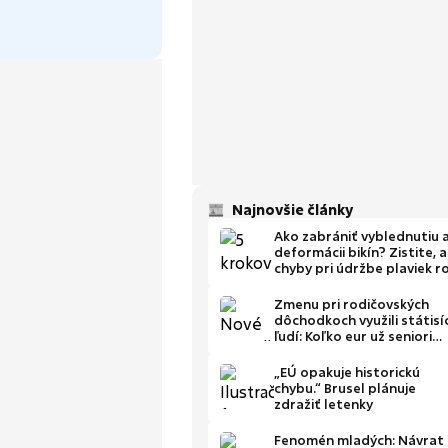
Najnovšie články
Ako zabrániť vyblednutiu 
deformácii bikín? Zistite, 
chyby pri údržbe plaviek r
väčšina ľudí
Zmenu pri rodičovských
dôchodkoch využili státisí
ľudí: Koľko eur už seniori
dostali?
„EÚ opakuje historickú
chybu.“ Brusel plánuje
zdražiť letenky
Fenomén mladých: Návrat 