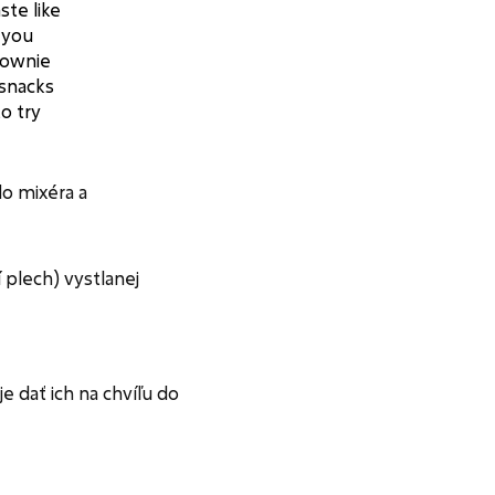
ste like
 you
rownie
snacks
o try
do mixéra a
 plech) vystlanej
e dať ich na chvíľu do