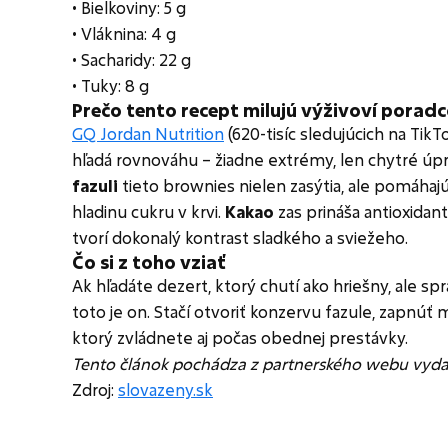
• Bielkoviny: 5 g
• Vláknina: 4 g
• Sacharidy: 22 g
• Tuky: 8 g
Prečo tento recept milujú výživoví porad
GQ Jordan Nutrition
(620-tisíc sledujúcich na Tik
hľadá rovnováhu – žiadne extrémy, len chytré úp
fazuli
tieto brownies nielen zasýtia, ale pomáhajú 
hladinu cukru v krvi.
Kakao
zas prináša antioxidan
tvorí dokonalý kontrast sladkého a sviežeho.
Čo si z toho vziať
Ak hľadáte dezert, ktorý chutí ako hriešny, ale spr
toto je on. Stačí otvoriť konzervu fazule, zapnúť 
ktorý zvládnete aj počas obednej prestávky.
Tento článok pochádza z partnerského webu vydav
Zdroj:
slovazeny.sk