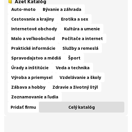
Azet Katalóg
Auto-moto
Bývanie a záhrada
Cestovanie a krajiny
Erotika a sex
Internetové obchody
Kultúra a umenie
Malo a veľkoobchod
Počítače a internet
Praktické informácie
Služby a remeslá
Spravodajstvo a médiá
Šport
Úrady a inštitúcie
Veda a technika
Výroba a priemysel
Vzdelávanie a školy
Zábava a hobby
Zdravie a životný štýl
Zoznamovanie a ľudia
Pridať firmu
Celý katalóg