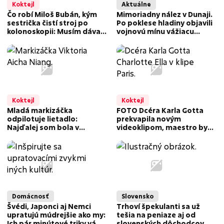
Koktejl
Aktuálne
Čo robí Miloš Bubán, kým
Mimoriadny nález v Dunaji.
sestrička čistí stroj po
Po poklese hladiny objavili
kolonoskopii: Musím dávať
vojnovú mínu vážiacu
pozor, aby som to...
stovky kilogramov
Koktejl
Koktejl
Mladá markizáčka
FOTO Dcéra Karla Gotta
odpilotuje lietadlo:
prekvapila novým
Najďalej som bola v
videoklipom, maestro by
Chorvátsku na ostrove
bol pyšný: Charlotte
Hvar!
ukázala obrovský talent
priamo v Paríži!
Domácnosť
Slovensko
Švédi, Japonci aj Nemci
Trhoví špekulanti sa už
upratujú múdrejšie ako my:
tešia na peniaze aj od
Ich pár minútové triky vám
slovenských dôchodcov,