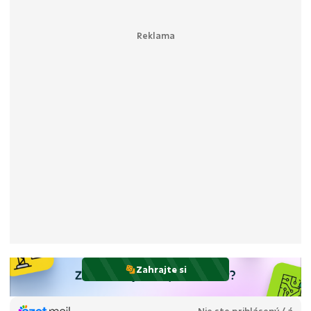
Zahrajte si
Nie ste prihlásený / á