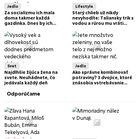
Jedlo
Lifestyle
Za socializmu ich mala
Starý chlieb už nikdy
doma takmer každá
nevyhodíte: Taliansky trik s
gazdinka. Dnes by ich
vodou a rúrou mu vráti
mnohí do jedla už nepridali
čerstvosť za pár minút
Svet
Jedlo
Najdlhšie žijúca žena na
Ako správne kombinovať
svete. Neuhádnete, čo
potraviny? 3 dvojice, ktoré
jedávala každý deň
znásobia vstrebávanie
živín
Odporúčame