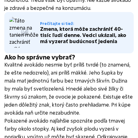
je zdravé a bezpečné na konzumáciu.
Prečítajte si tiež:
Zmena, ktorá môže zachrániť 40-
tisíc ľudí denne. Vedci ukázali, ako
má vyzerať budúcnosť jedenia
Ako ho správne vybrať?
Kvalitné avokádo nesmie byť príliš tvrdé (to znamená,
že ešte nedozrelo), ani príliš mäkké. Jeho šupka by
mala mať jednotnú farbu bez tmavých škvŕn. Dužina
by mala byť svetlozelená. Hnedé alebo sivé žilky či
škvrny sú znakom, že ovocie je pokazené. Existuje ešte
jeden dôležitý znak, ktorý často prehliadame. Pri kúpe
avokáda naň určite nezabudnite.
Pokazené avokádo najľahšie spoznáte podľa tmavej
farby okolo stopky. Aj keď zvyšok plodu vyzerá v
poriadku, vnútro už môže byť skazené. Odkrajovanie