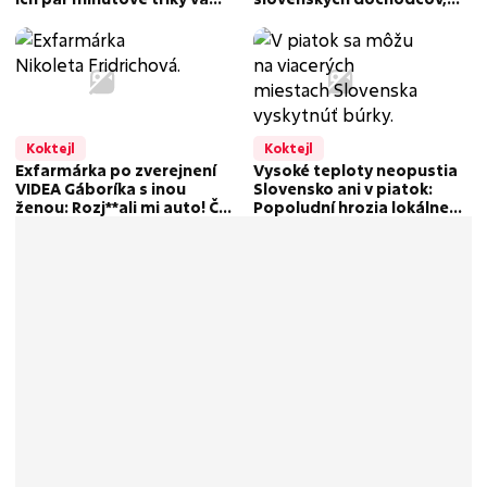
ušetria čas
môžu za to uhlíkové
odpustky
Koktejl
Koktejl
Exfarmárka po zverejnení
Vysoké teploty neopustia
VIDEA Gáboríka s inou
Slovensko ani v piatok:
ženou: Rozj**ali mi auto! Čo
Popoludní hrozia lokálne
si myslíš, že sa pos**em?!
búrky!