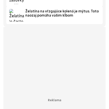
Želatína na vŕzgajúce kolená je mýtus. Toto
naozaj pomáha vašim kĺbom