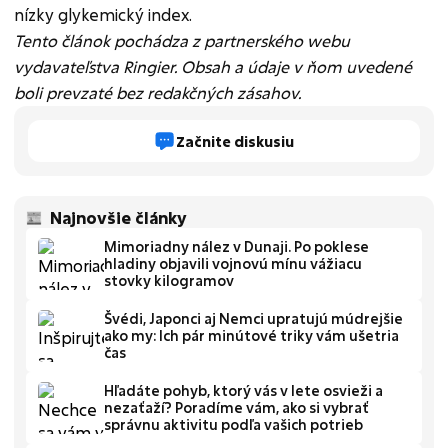
nízky glykemický index.
Tento článok pochádza z partnerského webu
vydavateľstva Ringier. Obsah a údaje v ňom uvedené
boli prevzaté bez redakčných zásahov.
Začnite diskusiu
Najnovšie články
Mimoriadny nález v Dunaji. Po poklese
hladiny objavili vojnovú mínu vážiacu
stovky kilogramov
Švédi, Japonci aj Nemci upratujú múdrejšie
ako my: Ich pár minútové triky vám ušetria
čas
Hľadáte pohyb, ktorý vás v lete osvieži a
nezaťaží? Poradíme vám, ako si vybrať
správnu aktivitu podľa vašich potrieb