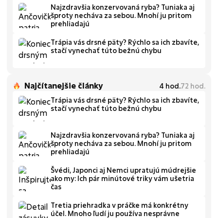
Najzdravšia konzervovaná ryba? Tuniaka aj
šproty necháva za sebou. Mnohí ju pritom
prehliadajú
Trápia vás drsné päty? Rýchlo sa ich zbavíte,
stačí vynechať túto bežnú chybu
Najčítanejšie články
4
hod.
72
hod.
Trápia vás drsné päty? Rýchlo sa ich zbavíte,
stačí vynechať túto bežnú chybu
Najzdravšia konzervovaná ryba? Tuniaka aj
šproty necháva za sebou. Mnohí ju pritom
prehliadajú
Švédi, Japonci aj Nemci upratujú múdrejšie
ako my: Ich pár minútové triky vám ušetria
čas
Tretia priehradka v práčke má konkrétny
účel. Mnoho ľudí ju používa nesprávne