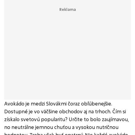
Avokádo je medzi Slovákmi čoraz obľúbenejšie.
Dostupné je vo väčšine obchodov aj na trhoch. Čím si
získalo svetovú popularitu? Určite to bolo zaujímavou,
no neutrálne jemnou chuťou a vysokou nutričnou
hodnotou. Treba však byť opatrný. Nie každé avokádo