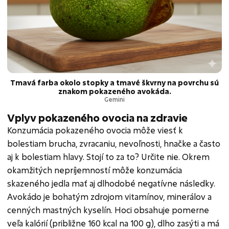
Tmavá farba okolo stopky a tmavé škvrny na povrchu sú
znakom pokazeného avokáda.
Gemini
Vplyv pokazeného ovocia na zdravie
Konzumácia pokazeného ovocia môže viesť k
bolestiam brucha, zvracaniu, nevoľnosti, hnačke a často
aj k bolestiam hlavy. Stojí to za to? Určite nie. Okrem
okamžitých nepríjemností môže konzumácia
skazeného jedla mať aj dlhodobé negatívne následky.
Avokádo je bohatým zdrojom vitamínov, minerálov a
cenných mastných kyselín. Hoci obsahuje pomerne
veľa kalórií (približne 160 kcal na 100 g), dlho zasýti a má