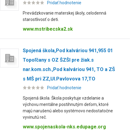
Pridať hodnotenie
Prevádzkovanie materskej školy, celodenná
starostlivosť o deti.
www.mstribecska2.sk
Spojená škola,Pod kalváriou 941,955 01
Topoľčany s OZ ŠZŠI pre žiak.s
nar.kom.sch.,Pod kalváriou 941, TO a ZŠ
s MŠ pri ZZ,Ul.Pavlovova 17,TO
Pridať hodnotenie
Spojená škola. Škola poskytuje vzdelanie a
výchovu mentálne postihnutým deťom, ktoré
majú narušenú alebo systémovo nedostatočne
vyvinutú reč.
www.spojenaskola-nks.edupage.org