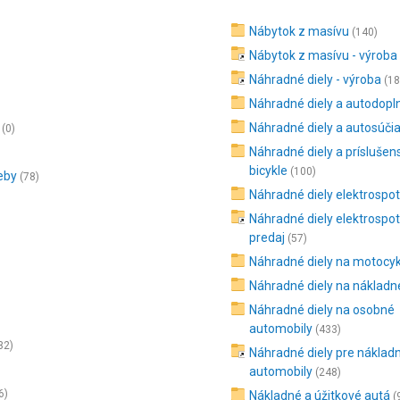
Nábytok z masívu
(140)
Nábytok z masívu - výroba
Náhradné diely - výroba
(18
Náhradné diely a autodopl
Náhradné diely a autosúči
(0)
Náhradné diely a príslušen
bicykle
(100)
reby
(78)
Náhradné diely elektrospo
Náhradné diely elektrospot
predaj
(57)
Náhradné diely na motocyk
Náhradné diely na nákladn
Náhradné diely na osobné
automobily
(433)
32)
Náhradné diely pre náklad
automobily
(248)
6)
Nákladné a úžitkové autá
(