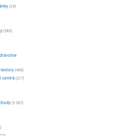
ánky
(24)
dy
(383)
zdravotne
iestory
(400)
 centrá
(217)
bchody
(3 287)
)
077)