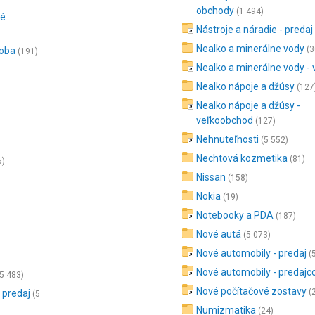
obchody
(1 494)
vé
Nástroje a náradie - predaj
Nealko a minerálne vody
(3
roba
(191)
Nealko a minerálne vody -
Nealko nápoje a džúsy
(127
Nealko nápoje a džúsy -
veľkoobchod
(127)
Nehnuteľnosti
(5 552)
Nechtová kozmetika
(81)
5)
Nissan
(158)
Nokia
(19)
Notebooky a PDA
(187)
Nové autá
(5 073)
Nové automobily - predaj
(
Nové automobily - predajc
(5 483)
Nové počítačové zostavy
(
 predaj
(5
Numizmatika
(24)