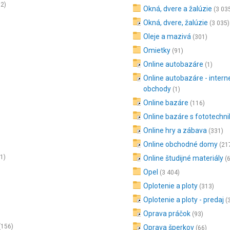
32)
Okná, dvere a žalúzie
(3 03
Okná, dvere, žalúzie
(3 035)
Oleje a mazivá
(301)
Omietky
(91)
Online autobazáre
(1)
Online autobazáre - intern
obchody
(1)
Online bazáre
(116)
Online bazáre s fototechn
Online hry a zábava
(331)
Online obchodné domy
(21
1)
Online študijné materiály
(
Opel
(3 404)
Oplotenie a ploty
(313)
Oplotenie a ploty - predaj
(
Oprava práčok
(93)
(156)
Oprava šperkov
(66)