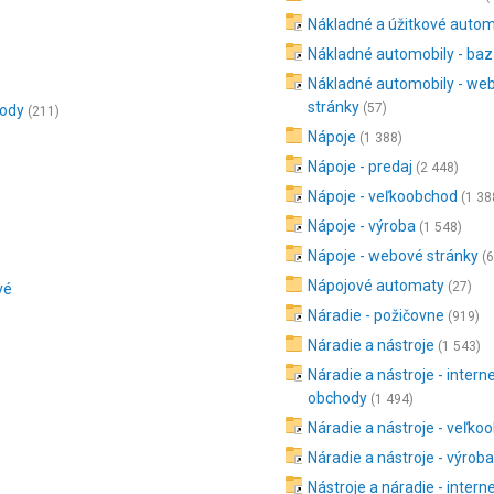
Nákladné a úžitkové autom
Nákladné automobily - ba
Nákladné automobily - we
stránky
(57)
hody
(211)
Nápoje
(1 388)
Nápoje - predaj
(2 448)
Nápoje - veľkoobchod
(1 38
Nápoje - výroba
(1 548)
Nápoje - webové stránky
(
Nápojové automaty
(27)
vé
Náradie - požičovne
(919)
Náradie a nástroje
(1 543)
Náradie a nástroje - intern
obchody
(1 494)
Náradie a nástroje - veľko
Náradie a nástroje - výrob
Nástroje a náradie - intern