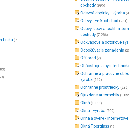
obchody
(995)
Odevné doplnky - výroba
(
Odevy - veľkoobchod
(231)
Odevy, obuv a textil - inte
obchody
(7 286)
echnika
(2
Odkvapové a odtokové sy
Odpočúvacie zariadenia
(2
Off road
(7)
Ohňostroje a pyrotechnick
183)
Ochranné a pracovné obleč
69)
výroba
(510)
Ochranné prostriedky
(286)
Ojazdené automobily
(1 09
Okná
(1 059)
Okná - výroba
(709)
Okná a dvere - internetov
Okná Fiberglass
(1)