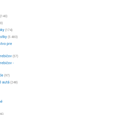
(140)
0)
nky
(174)
astky
(5 483)
stvo pre
trebičov
(57)
rebičov -
le
(97)
é autá
(248)
né
96)