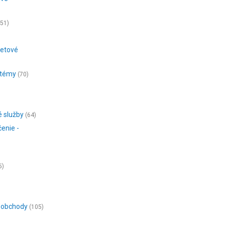
451)
rnetové
stémy
(70)
)
é služby
(64)
enie -
5)
é obchody
(105)