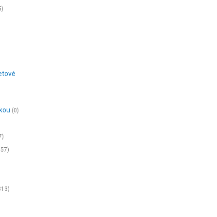
5)
etové
ikou
(0)
7)
657)
313)