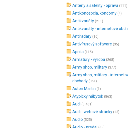
Antény a satelity - oprava
(111)
Antikoncepcia, kondómy
(4)
Antikvariáty
(211)
Antikvariáty - internetové obc
Antiradary
(10)
Antivírusový software
(35)
Aprilia
(115)
Armatúry - výroba
(268)
Army shop, military
(377)
Army shop, military - interneto
obchody
(361)
Aston Martin
(1)
Atypický nábytok
(863)
Audi
(3 401)
Audi - webové stránky
(13)
Audio
(525)
Audio - predaj
(65)