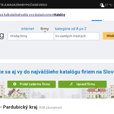
internet
firmy
kategórie od A po Z
te sa aj vy do najväčšieho katalógu firiem na Slo
Pridať zadarmo firmu
Upraviť firmu
 Pardubický kraj
(928 záznamov)