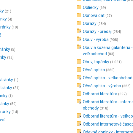
Obliečky
(69)
ky
(21)
Obnova dát
(27)
ánky
(4)
Obrazy
(284)
tránky
(10)
Obrazy - predaj
(284)
é
Obuv - výroba
(908)
Obuv a kožená galantéria -
tránky
(5)
veľkoobchod
(83)
ánky
(12)
Obuv, topánky
(1 031)
Očná optika
(360)
Očná optika - veľkoobchod
stránky
(1)
Očná optika - výroba
(356)
stránky
(21)
Odborná literatúra
(392)
ánky
(1)
Odborná literatúra - inter
ránky
(59)
obchody
(318)
tránky
(14)
Odborná literatúra - veľk
ové
Odborné internetové časo
Odevné doplnky - internet