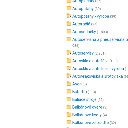
Autoplachty
(37)
Autopoťahy
(39)
Autopoťahy - výroba
(39)
Autorádiá
(24)
Autosedačky
(1 803)
Autoservisná a pneuservisná t
036)
Autoservisy
(2 951)
Autosklo a autofólie
(183)
Autosklo a autofólie - výroba
(
Autovrakoviská a šrotoviská
(6
Avon
(5)
Babetta
(113)
Baliace stroje
(56)
Balkónové dvere
(5)
Balkónové kvety
(4)
Balkónové zábradlie
(32)