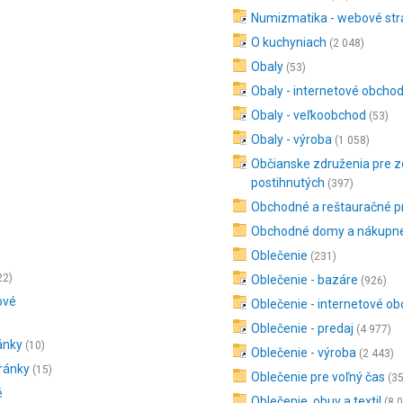
Numizmatika - webové str
O kuchyniach
(2 048)
Obaly
(53)
Obaly - internetové obcho
Obaly - veľkoobchod
(53)
Obaly - výroba
(1 058)
Občianske združenia pre 
postihnutých
(397)
Obchodné a reštauračné pr
Obchodné domy a nákupné
Oblečenie
(231)
22)
Oblečenie - bazáre
(926)
ové
Oblečenie - internetové o
Oblečenie - predaj
(4 977)
ánky
(10)
Oblečenie - výroba
(2 443)
ránky
(15)
Oblečenie pre voľný čas
(35
é
Oblečenie, obuv a textil
(8 