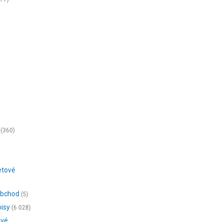
(360)
netové
oobchod
(5)
pisy
(6 028)
ové