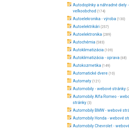
Autodoplnky a náhradné diely -
veľkoobchod
(174)
Autoelekronika - výroba
(130)
Autoelektrikári
(257)
Autoelektronika
(289)
Autochémia
(583)
Autoklimatizácia
(109)
Autoklimatizácia - oprava
(68)
Autokozmetika
(149)
Automatické dvere
(10)
Automaty
(121)
Automobily - webové stránky
(
Automobily Alfa Romeo - web
stránky
(3)
Automobily BMW - webové str
Automobily Honda - webové st
Automobily Chevrolet - webov