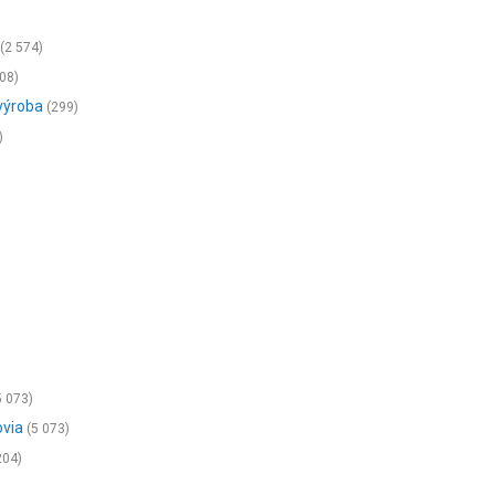
(2 574)
08)
 výroba
(299)
)
5 073)
ovia
(5 073)
204)