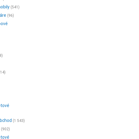
obily
(541)
záre
(96)
bové
8)
614)
etové
obchod
(1 543)
a
(902)
etové