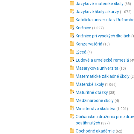
Jazykové materské školy
(68)
Jazykové školy a kurzy
(1 073)
Katolícka univerzita v Ružomb
Knižnice
(1 097)
Knižnice pri vysokých školách
(
Konzervatóriá
(16)
Lýceá
(4)
Ľudové a umelecké remeslá
(4
Masarykova univerzita
(10)
Matematické základné školy
(2
Materské školy
(1 066)
Maturitné otázky
(38)
Medzinárodné školy
(4)
Ministerstvo školstva
(1 001)
Občianske združenia pre zdra
postihnutých
(397)
Obchodné akadémie
(62)