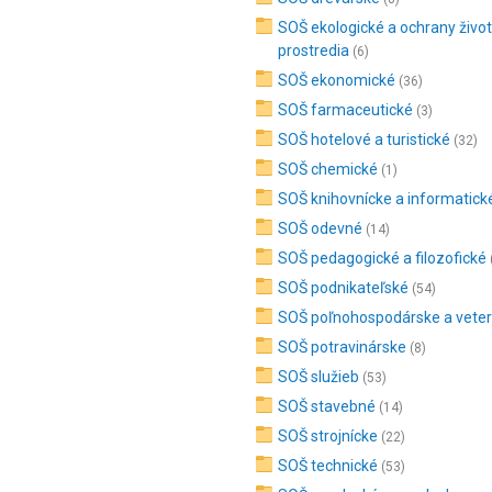
SOŠ ekologické a ochrany živo
prostredia
(6)
SOŠ ekonomické
(36)
SOŠ farmaceutické
(3)
SOŠ hotelové a turistické
(32)
SOŠ chemické
(1)
SOŠ knihovnícke a informatick
SOŠ odevné
(14)
SOŠ pedagogické a filozofické
SOŠ podnikateľské
(54)
SOŠ poľnohospodárske a veter
SOŠ potravinárske
(8)
SOŠ služieb
(53)
SOŠ stavebné
(14)
SOŠ strojnícke
(22)
SOŠ technické
(53)