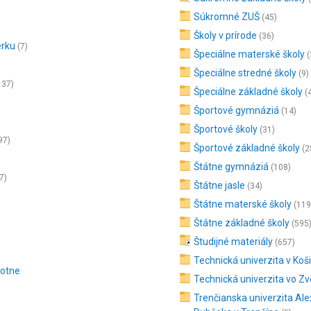
Súkromné ZUŠ
(45)
Školy v prírode
(36)
erku
(7)
Špeciálne materské školy
(
Špeciálne stredné školy
(9)
137)
Špeciálne základné školy
(
Športové gymnáziá
(14)
Športové školy
(31)
97)
Športové základné školy
(2
Štátne gymnáziá
(108)
7)
Štátne jasle
(34)
Štátne materské školy
(119
Štátne základné školy
(595
Študijné materiály
(657)
Technická univerzita v Koš
votne
Technická univerzita vo Z
Trenčianska univerzita Al