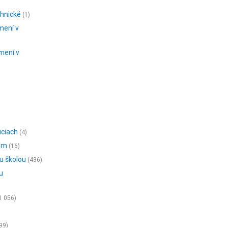
chnické
(1)
mení v
mení v
iciach
(4)
iom
(16)
u školou
(436)
u
1 056)
99)