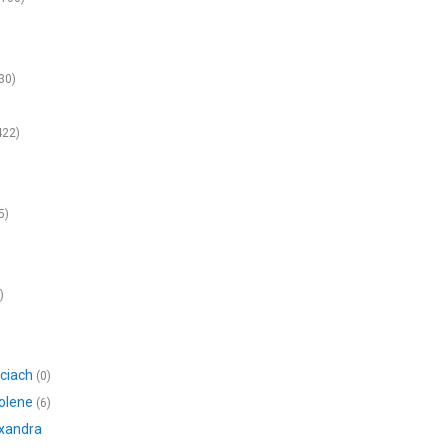
30)
422)
5)
)
)
iciach
(0)
volene
(6)
exandra