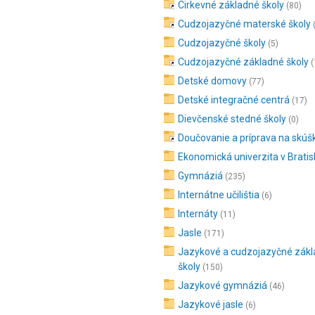
Cirkevné základné školy
(80)
Cudzojazyčné materské školy
Cudzojazyčné školy
(5)
Cudzojazyčné základné školy
(
Detské domovy
(77)
Detské integračné centrá
(17)
Dievčenské stedné školy
(0)
Doučovanie a príprava na skúš
Ekonomická univerzita v Bratis
Gymnáziá
(235)
Internátne učilištia
(6)
Internáty
(11)
Jasle
(171)
Jazykové a cudzojazyčné zák
školy
(150)
Jazykové gymnáziá
(46)
Jazykové jasle
(6)