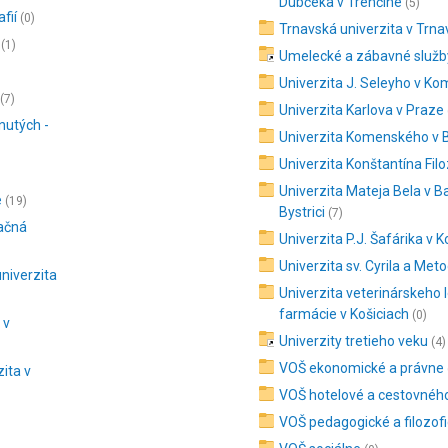
Dubčeka v Trenčíne
(5)
fií
(0)
Trnavská univerzita v Trna
(1)
Umelecké a zábavné služb
Univerzita J. Seleyho v K
(7)
Univerzita Karlova v Praze
nutých -
Univerzita Komenského v B
Univerzita Konštantína Filo
Univerzita Mateja Bela v B
e
(19)
Bystrici
(7)
ačná
Univerzita P.J. Šafárika v K
Univerzita sv. Cyrila a Met
niverzita
Univerzita veterinárskeho 
farmácie v Košiciach
(0)
 v
Univerzity tretieho veku
(4)
VOŠ ekonomické a právne
ita v
VOŠ hotelové a cestovnéh
VOŠ pedagogické a filozof