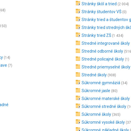
Stránky škôl a tried
(2 004)
(68)
Stránky študentov VŠ
(0)
Stránky tried a študentov 
150)
Stránky tried stredných šk
Stránky tried ZŠ
(1 434)
Stredné integrované školy
Stredné odborné školy
(516
ky
(14)
Stredné policajné školy
(1)
lave
(7)
Stredné priemyselné školy
Stredné školy
(908)
Súkromné gymnáziá
(34)
Súkromné jasle
(80)
Súkromné materské školy
ladné
Súkromné stredné školy
(1
Súkromné školy
(365)
Súkromné vysoké školy
(37
Súkromné základné školy