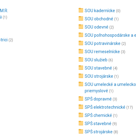
 M.R.
SOU kadernícke
(0)
i
(1)
SOU obchodné
(1)
SOU odevné
(2)
SOU poľnohospodárske a e
rici
(2)
SOU potravinárske
(2)
SOU remeselnícke
(3)
SOU služieb
(6)
SOU stavebné
(4)
SOU strojárske
(1)
SOU umelecké a umelecko
priemyslové
(1)
SPŠ dopravné
(3)
SPŠ elektrotechnické
(17)
SPŠ chemické
(1)
SPŠ stavebné
(9)
SPŠ strojárske
(8)