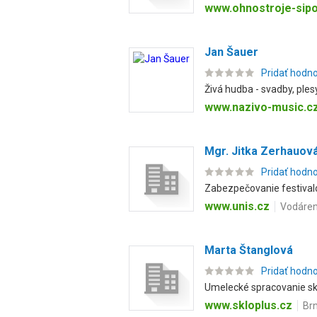
www.ohnostroje-sipo
Jan Šauer
Pridať hodn
Živá hudba - svadby, ples
www.nazivo-music.c
Mgr. Jitka Zerhauov
Pridať hodn
Zabezpečovanie festivalo
www.unis.cz
Vodárens
Marta Štanglová
Pridať hodn
Umelecké spracovanie skla
www.skloplus.cz
Brn