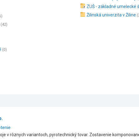
ZUŠ - základné umelecké š
Žilinská univerzita v Žiline
(
6)
(42)
é
(0)
o.
otenie
oje v rôznych variantoch, pyrotechnický tovar. Zostavenie komponovan