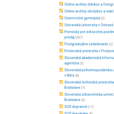
Online archívy článkov a fotogra
Online archívy obrázkov a videí
Osemročné gymnáziá
(5)
Ostravská univerzita v Ostravě
Pomôcky pre zdravotne postih
predaj
(287)
Postgraduálne vzdelávanie
(2)
Prešovská univerzita v Prešov
Slovenská akademická inform
agentúra
(2)
Slovenská poľnohospodárska u
v Nitre
(8)
Slovenská technická univerzita
Bratislave
(7)
Slovenská zdravotnícka univerz
Bratislave
(5)
SOŠ dopravné
(17)
SOŠ drevárske
(8)