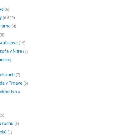
ve
(6)
y
(6 829)
omárne
(4)
(0)
ratislave
(15)
zofa v Nitre
(6)
anskej
ošiciach
(7)
oda v Trnave
(6)
lekárstva a
(5)
o ruchu
(6)
ické
(1)