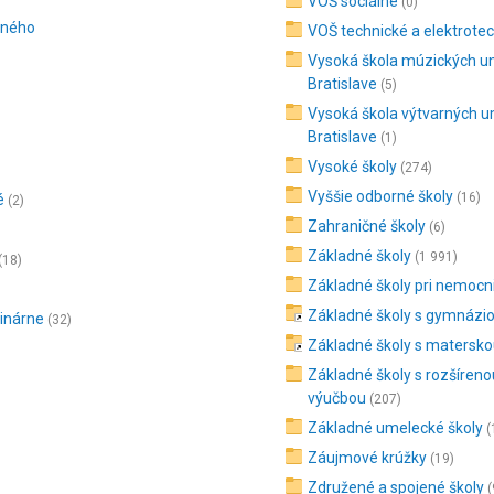
VOŠ sociálne
(0)
tného
VOŠ technické a elektrote
Vysoká škola múzických u
Bratislave
(5)
Vysoká škola výtvarných u
Bratislave
(1)
Vysoké školy
(274)
Vyššie odborné školy
(16)
é
(2)
Zahraničné školy
(6)
Základné školy
(1 991)
(18)
Základné školy pri nemocn
Základné školy s gymnáz
inárne
(32)
Základné školy s matersko
Základné školy s rozšíreno
výučbou
(207)
Základné umelecké školy
(
Záujmové krúžky
(19)
Združené a spojené školy
(