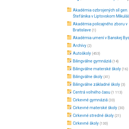
Akadémia ozbrojených síl gen.
Štefánika v Liptovskom Mikuláš
Akadémia policajného zboru v
Bratislave
(1)
Akadémia umení v Banskej Byst
Archívy
(2)
Autoškoly
(453)
Bilingválne gymnáziá
(14)
Bilingválne materské školy
(16)
Bilingválne školy
(41)
Bilingválne základné školy
(3)
Centrá voľného času
(1 113)
Cirkevné gymnáziá
(33)
Cirkevné materské školy
(30)
Cirkevné stredné školy
(21)
Cirkevné školy
(130)