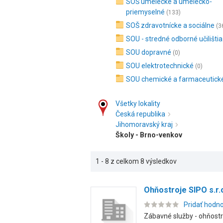
SOŠ umelecké a umelecko-
priemyselné
(133)
SOŠ zdravotnícke a sociálne
(3
SOU - stredné odborné učilištia
SOU dopravné
(0)
SOU elektrotechnické
(0)
SOU chemické a farmaceutick
Všetky lokality
Česká republika
Jihomoravský kraj
Školy - Brno-venkov
1 - 8 z celkom 8 výsledkov
Ohňostroje SIPO s.r.
Pridať hodn
Zábavné služby - ohňostr