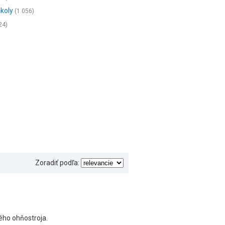
koly
(1 056)
24)
Zoradiť podľa:
ého ohňostroja.