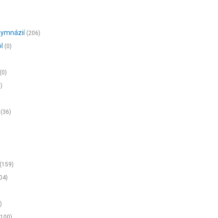
gymnázií
(206)
ôl
(0)
(0)
)
(36)
(159)
04)
)
(100)