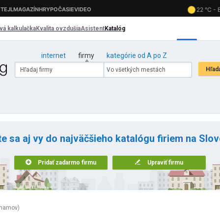
internet
firmy
kategórie od A po Z
te sa aj vy do najväčšieho katalógu firiem na Slo
Pridať zadarmo firmu
Upraviť firmu
znamov)