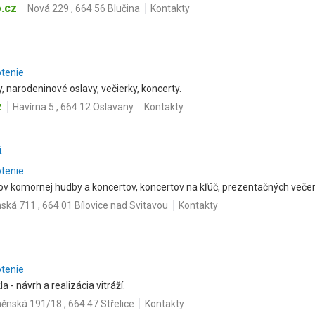
.cz
Nová 229 , 664 56 Blučina
Kontakty
otenie
y, narodeninové oslavy, večierky, koncerty.
z
Havírna 5 , 664 12 Oslavany
Kontakty
á
otenie
v komornej hudby a koncertov, koncertov na kľúč, prezentačných večer
ká 711 , 664 01 Bílovice nad Svitavou
Kontakty
otenie
 - návrh a realizácia vitráží.
ěnská 191/18 , 664 47 Střelice
Kontakty