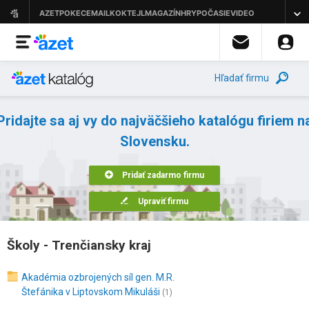
Hľadať firmu
Pridajte sa aj vy do najväčšieho katalógu firiem n
Slovensku.
Pridať zadarmo firmu
Upraviť firmu
Školy - Trenčiansky kraj
Akadémia ozbrojených síl gen. M.R.
Štefánika v Liptovskom Mikuláši
(1)