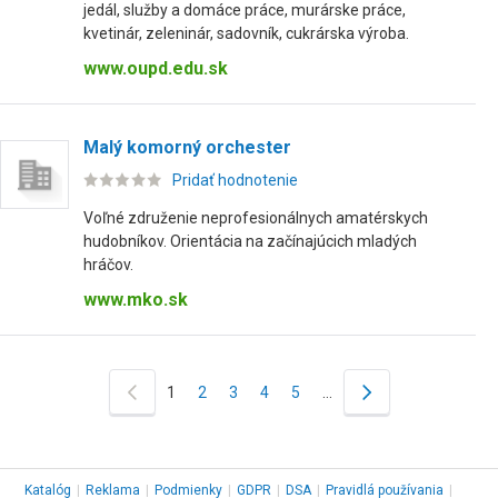
jedál, služby a domáce práce, murárske práce,
kvetinár, zeleninár, sadovník, cukrárska výroba.
www.oupd.edu.sk
Malý komorný orchester
Pridať hodnotenie
Voľné združenie neprofesionálnych amatérskych
hudobníkov. Orientácia na začínajúcich mladých
hráčov.
www.mko.sk
1
2
3
4
5
…
Katalóg
|
Reklama
|
Podmienky
|
GDPR
|
DSA
|
Pravidlá používania
|