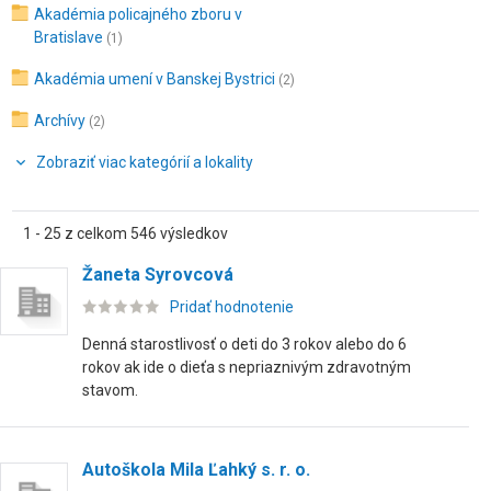
Akadémia policajného zboru v
Bratislave
(1)
Akadémia umení v Banskej Bystrici
(2)
Archívy
(2)
Zobraziť viac kategórií a lokality
1 - 25 z celkom 546 výsledkov
Žaneta Syrovcová
Pridať hodnotenie
Denná starostlivosť o deti do 3 rokov alebo do 6
rokov ak ide o dieťa s nepriaznivým zdravotným
stavom.
Autoškola Mila Ľahký s. r. o.