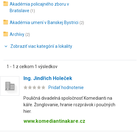
Akadémia policajného zboru v
Bratislave
(1)
Akadémia umení v Banskej Bystrici
(2)
Archívy
(2)
Zobraziť viac kategórií a lokality
1 - 1 z celkom 1 výsledkov
Ing. Jindřich Holeček
Pridať hodnotenie
Pouličná divadelná spoločnosť Komedianti na
káře. Žonglovanie, hranie rozprávok i poučných
hier.
www.komediantinakare.cz