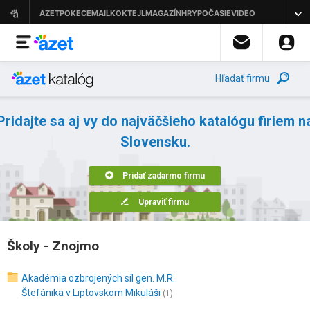
Hľadať firmu
Pridajte sa aj vy do najväčšieho katalógu firiem n
Slovensku.
Pridať zadarmo firmu
Upraviť firmu
Školy - Znojmo
Akadémia ozbrojených síl gen. M.R.
Štefánika v Liptovskom Mikuláši
(1)